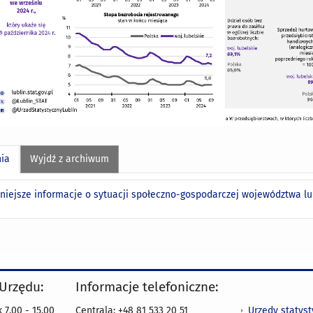
nia
Wyjdź z archiwum
niejsze informacje o sytuacji społeczno-gospodarczej województwa lu
 Urzędu:
Informacje telefoniczne:
Urzędy statys
 7.00 - 15.00
Centrala: +48 81 533 20 51