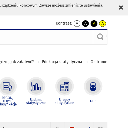
m urządzeniu końcowym. Zawsze możesz zmienić te ustawienia.
Kontrast:
A
A
A
A
kontrast
kontrast
kontrast
kontrast
domyślny
biały
żółty
czarny
tekst
tekst
tekst
na
na
na
czarnym
czarnym
żółtym
gdzie, jak załatwić?
Edukacja statystyczna
O stronie
REGON,
Badania
Urzędy
TERYT,
GUS
statystyczne
statystyczne
lasyfikacje