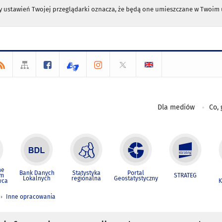
any ustawień Twojej przeglądarki oznacza, że będą one umieszczane w Twoi
Dla mediów
Co, 
ne
Bank Danych
Statystyka
Portal
um
STRATEG
Lokalnych
regionalna
Geostatystyczny
wca
K
Inne opracowania