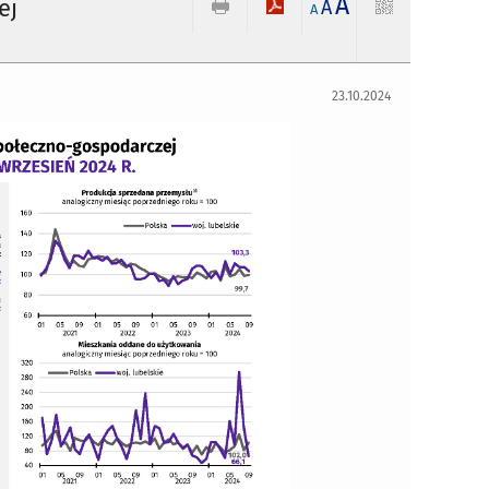
A
ej
A
A
23.10.2024