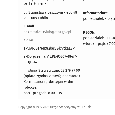
w Lublinie
ul. Stanisława Leszczyńskiego 48
Informatorium
:
20 - 068 Lublin
poniedziałek - piąt
E-mail
:
sekretariatUSlub@stat.gov.pl
REGON:
poniedziałek 7.00-1
ePUAP
wtorek - piątek 7.0
ePUAP: /e7e1p82las/SkrytkaESP
e-Doręczenia: AE:PL-95309-18477-
SIUJB-14
Infolinia Statystyczna: 22 279 99 99
(opłata zgodna z taryfą operatora)
Konsultanci są dostępni w dni
robocze:
pon.- pt.: godz. 8.00 - 15.00
Copyright © 1995-2026 Urząd Statystyczny w Lublinie