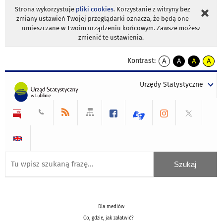
Strona wykorzystuje
pliki cookies
. Korzystanie z witryny bez
zmiany ustawień Twojej przeglądarki oznacza, że będą one
umieszczane w Twoim urządzeniu końcowym. Zawsze możesz
zmienić te ustawienia.
Kontrast:
A
A
A
A
kontrast
kontrast
kontrast
kontra
domyślny
biały
żółty
czarny
Urzędy Statystyczne
tekst
tekst
tekst
na
na
na
czarnym
czarnym
żółtym
Dla mediów
Co, gdzie, jak załatwić?