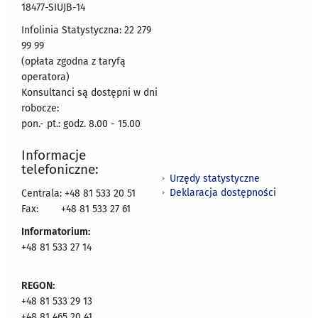
18477-SIUJB-14
Infolinia Statystyczna: 22 279
99 99
(opłata zgodna z taryfą
operatora)
Konsultanci są dostępni w dni
robocze:
pon.- pt.: godz. 8.00 - 15.00
Informacje
telefoniczne:
Urzędy statystyczne
Deklaracja dostępności
Centrala: +48 81 533 20 51
Fax:
+48 81 533 27 61
Informatorium:
+48 81 533 27 14
REGON:
+48 81 533 29 13
+48 81 465 20 41