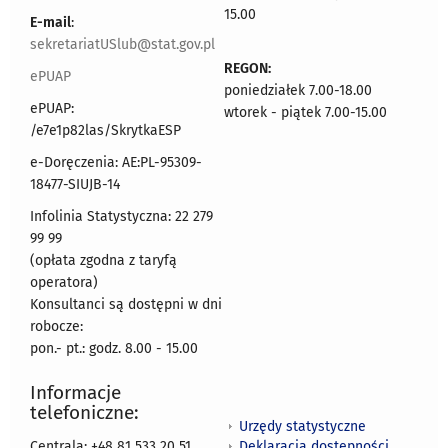
15.00
E-mail
:
sekretariatUSlub@stat.gov.pl
REGON:
ePUAP
poniedziałek 7.00-18.00
ePUAP:
wtorek - piątek 7.00-15.00
/e7e1p82las/SkrytkaESP
e-Doręczenia: AE:PL-95309-
18477-SIUJB-14
Infolinia Statystyczna: 22 279
99 99
(opłata zgodna z taryfą
operatora)
Konsultanci są dostępni w dni
robocze:
pon.- pt.: godz. 8.00 - 15.00
Informacje
telefoniczne:
Urzędy statystyczne
Deklaracja dostępności
Centrala: +48 81 533 20 51