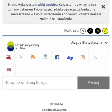
Strona wykorzystuje
pliki cookies
. Korzystanie z witryny bez
zmiany ustawień Twojej przeglądarki oznacza, że będą one
umieszczane w Twoim urządzeniu końcowym. Zawsze możesz
zmienić te ustawienia.
Kontrast:
A
A
A
A
kontrast
kontrast
kontrast
kontra
domyślny
biały
żółty
czarny
Urzędy Statystyczne
tekst
tekst
tekst
na
na
na
czarnym
czarnym
żółtym
Dla mediów
Co, gdzie, jak załatwić?