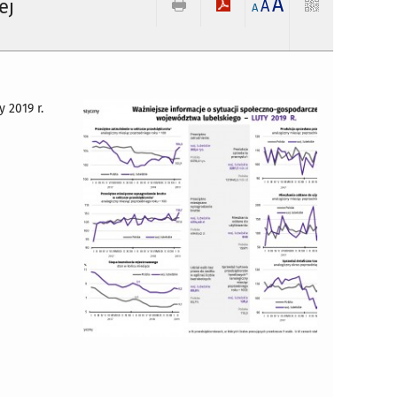
A
ej
A
A
 2019 r.