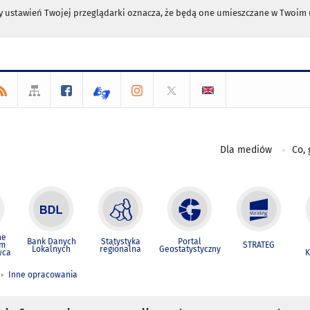
any ustawień Twojej przeglądarki oznacza, że będą one umieszczane w Twoi
Dla mediów
Co, 
ne
Bank Danych
Statystyka
Portal
um
STRATEG
Lokalnych
regionalna
Geostatystyczny
wca
K
Inne opracowania