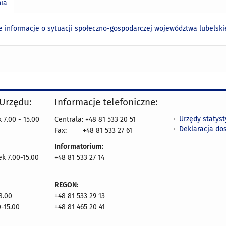
nia
e informacje o sytuacji społeczno-gospodarczej województwa lubelskie
 Urzędu:
Informacje telefoniczne:
Urzędy statys
 7.00 - 15.00
Centrala: +48 81 533 20 51
Deklaracja do
Fax:
+48 81 533 27 61
Informatorium:
ek 7.00-15.00
+48 81 533 27 14
REGON:
8.00
+48 81 533 29 13
0-15.00
+48 81 465 20 41