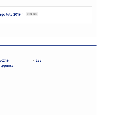
go luty 2019 r.
0.10 MB
tyczne
ESS
stępności