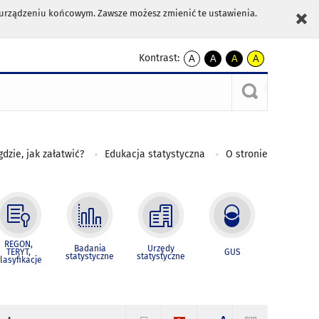
m urządzeniu końcowym. Zawsze możesz zmienić te ustawienia.
Kontrast:
A
A
A
A
kontrast
kontrast
kontrast
kontrast
domyślny
biały
żółty
czarny
tekst
tekst
tekst
na
na
na
czarnym
czarnym
żółtym
gdzie, jak załatwić?
Edukacja statystyczna
O stronie
REGON,
Badania
Urzędy
TERYT,
GUS
statystyczne
statystyczne
lasyfikacje