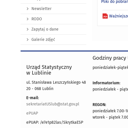
Pliki do pobra
Newsletter
Ważniejsz
RODO
Zapytaj o dane
Galerie zdjęć
Godziny pracy
Urząd Statystyczny
poniedziałek-piątek
w Lublinie
ul. Stanisława Leszczyńskiego 48
Informatorium
:
20 - 068 Lublin
poniedziałek - piąt
E-mail
:
sekretariatUSlub@stat.gov.pl
REGON:
poniedziałek 7.00-1
ePUAP
wtorek - piątek 7.0
ePUAP: /e7e1p82las/SkrytkaESP