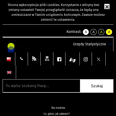
Strona wykorzystuje
pliki cookies
. Korzystanie z witryny bez
zmiany ustawień Twojej przeglądarki oznacza, że będą one
umieszczane w Twoim urządzeniu końcowym. Zawsze możesz
zmienić te ustawienia.
Kontrast:
A
A
A
A
kontrast
kontrast
kontrast
kontra
domyślny
biały
żółty
czarny
Urzędy Statystyczne
tekst
tekst
tekst
na
na
na
czarnym
czarnym
żółtym
Dla mediów
Co, gdzie, jak załatwić?