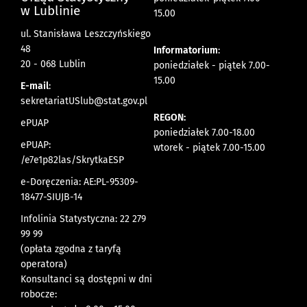
w Lublinie
15.00
ul. Stanisława Leszczyńskiego
48
Informatorium
:
20 - 068 Lublin
poniedziałek - piątek 7.00-
15.00
E-mail
:
sekretariatUSlub@stat.gov.pl
REGON:
ePUAP
poniedziałek 7.00-18.00
ePUAP:
wtorek - piątek 7.00-15.00
/e7e1p82las/SkrytkaESP
e-Doręczenia: AE:PL-95309-
18477-SIUJB-14
Infolinia Statystyczna: 22 279
99 99
(opłata zgodna z taryfą
operatora)
Konsultanci są dostępni w dni
robocze: