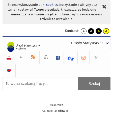
Strona wykorzystuje
pliki cookies
. Korzystanie z witryny bez
zmiany ustawień Twojej przeglądarki oznacza, że będą one
umieszczane w Twoim urządzeniu końcowym. Zawsze możesz
zmienić te ustawienia.
Kontrast:
A
A
A
A
kontrast
kontrast
kontrast
kontra
domyślny
biały
żółty
czarny
Urzędy Statystyczne
tekst
tekst
tekst
na
na
na
czarnym
czarnym
żółtym
Dla mediów
Co, gdzie, jak załatwić?