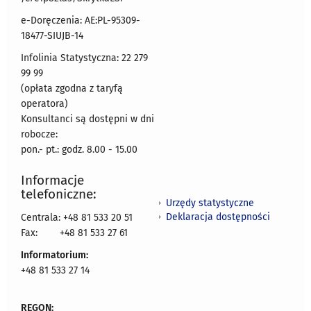
e-Doręczenia: AE:PL-95309-
18477-SIUJB-14
Infolinia Statystyczna: 22 279
99 99
(opłata zgodna z taryfą
operatora)
Konsultanci są dostępni w dni
robocze:
pon.- pt.: godz. 8.00 - 15.00
Informacje
telefoniczne:
Urzędy statystyczne
Deklaracja dostępności
Centrala: +48 81 533 20 51
Fax:
+48 81 533 27 61
Informatorium:
+48 81 533 27 14
REGON: