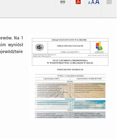
A
w
A
A
rzewów. Na 1
kim wyniósł
ojewództwie