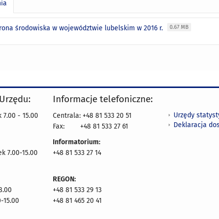
nia
hrona środowiska w województwie lubelskim w 2016 r.
0.67 MB
 Urzędu:
Informacje telefoniczne:
Urzędy statys
 7.00 - 15.00
Centrala: +48 81 533 20 51
Deklaracja do
Fax:
+48 81 533 27 61
Informatorium:
ek 7.00-15.00
+48 81 533 27 14
REGON:
8.00
+48 81 533 29 13
0-15.00
+48 81 465 20 41