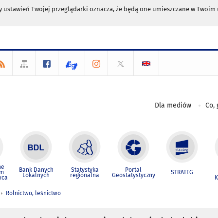
any ustawień Twojej przeglądarki oznacza, że będą one umieszczane w Twoi
Dla mediów
Co, 
ne
Bank Danych
Statystyka
Portal
um
STRATEG
Lokalnych
regionalna
Geostatystyczny
wca
K
Rolnictwo, leśnictwo