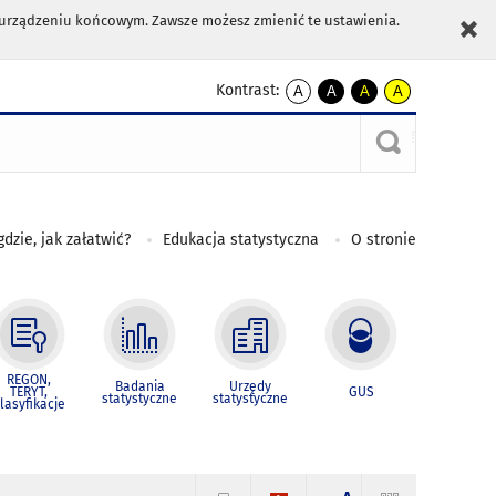
m urządzeniu końcowym. Zawsze możesz zmienić te ustawienia.
Kontrast:
A
A
A
A
kontrast
kontrast
kontrast
kontrast
domyślny
biały
żółty
czarny
tekst
tekst
tekst
na
na
na
czarnym
czarnym
żółtym
gdzie, jak załatwić?
Edukacja statystyczna
O stronie
REGON,
Badania
Urzędy
TERYT,
GUS
statystyczne
statystyczne
lasyfikacje