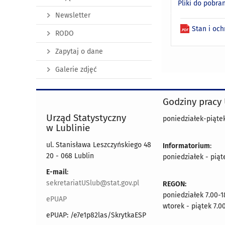
Pliki do pobra
Newsletter
Stan i oc
RODO
Zapytaj o dane
Galerie zdjęć
Godziny pracy
Urząd Statystyczny
poniedziałek-piątek
w Lublinie
ul. Stanisława Leszczyńskiego 48
Informatorium
:
20 - 068 Lublin
poniedziałek - piąt
E-mail
:
sekretariatUSlub@stat.gov.pl
REGON:
poniedziałek 7.00-1
ePUAP
wtorek - piątek 7.0
ePUAP: /e7e1p82las/SkrytkaESP