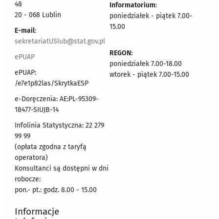
48
Informatorium
:
20 - 068 Lublin
poniedziałek - piątek 7.00-
15.00
E-mail
:
sekretariatUSlub@stat.gov.pl
REGON:
ePUAP
poniedziałek 7.00-18.00
ePUAP:
wtorek - piątek 7.00-15.00
/e7e1p82las/SkrytkaESP
e-Doręczenia: AE:PL-95309-
18477-SIUJB-14
Infolinia Statystyczna: 22 279
99 99
(opłata zgodna z taryfą
operatora)
Konsultanci są dostępni w dni
robocze:
pon.- pt.: godz. 8.00 - 15.00
Informacje