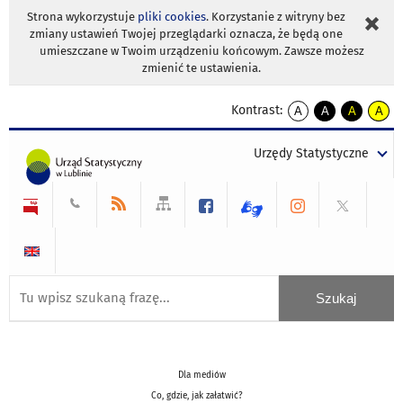
Strona wykorzystuje
pliki cookies
. Korzystanie z witryny bez
zmiany ustawień Twojej przeglądarki oznacza, że będą one
umieszczane w Twoim urządzeniu końcowym. Zawsze możesz
zmienić te ustawienia.
Kontrast:
A
A
A
A
kontrast
kontrast
kontrast
kontra
domyślny
biały
żółty
czarny
Urzędy Statystyczne
tekst
tekst
tekst
na
na
na
czarnym
czarnym
żółtym
Dla mediów
Co, gdzie, jak załatwić?