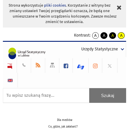
Strona wykorzystuje
pliki cookies
. Korzystanie z witryny bez
zmiany ustawień Twojej przeglądarki oznacza, że będą one
umieszczane w Twoim urządzeniu końcowym. Zawsze możesz
zmienić te ustawienia.
Kontrast:
A
A
A
A
kontrast
kontrast
kontrast
kontra
domyślny
biały
żółty
czarny
Urzędy Statystyczne
tekst
tekst
tekst
na
na
na
czarnym
czarnym
żółtym
Dla mediów
Co, gdzie, jak załatwić?