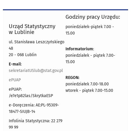
Godziny pracy Urzędu:
Urząd Statystyczny
poniedziałek-piątek 7.00 -
w Lublinie
15.00
ul. Stanisława Leszczyńskiego
48
Informatorium
:
20 - 068 Lublin
poniedziałek - piątek 7.00-
15.00
E-mail
:
sekretariatUSlub@stat.gov.pl
REGON:
ePUAP
poniedziałek 7.00-18.00
ePUAP:
wtorek - piątek 7.00-15.00
/e7e1p82las/SkrytkaESP
e-Doręczenia: AE:PL-95309-
18477-SIUJB-14
Infolinia Statystyczna: 22 279
99 99