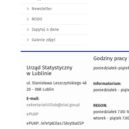
Newsletter
RODO
Zapytaj o dane
Galerie zdjęć
Godziny pracy
Urząd Statystyczny
poniedziałek-piątek
w Lublinie
ul. Stanisława Leszczyńskiego 48
Informatorium
:
20 - 068 Lublin
poniedziałek - piąt
E-mail
:
sekretariatUSlub@stat.gov.pl
REGON:
poniedziałek 7.00-1
ePUAP
wtorek - piątek 7.0
ePUAP: /e7e1p82las/SkrytkaESP