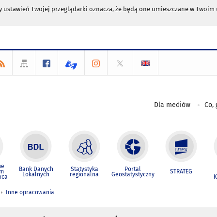
any ustawień Twojej przeglądarki oznacza, że będą one umieszczane w Twoi
Dla mediów
Co, 
ne
Bank Danych
Statystyka
Portal
um
STRATEG
Lokalnych
regionalna
Geostatystyczny
wca
K
Inne opracowania