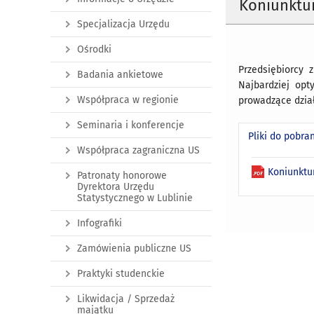
Koniunktur
Specjalizacja Urzędu
Ośrodki
Przedsiębiorcy 
Badania ankietowe
Najbardziej opt
Współpraca w regionie
prowadzące dział
Seminaria i konferencje
Pliki do pobra
Współpraca zagraniczna US
Koniunktu
Patronaty honorowe
Dyrektora Urzędu
Statystycznego w Lublinie
Infografiki
Zamówienia publiczne US
Praktyki studenckie
Likwidacja / Sprzedaż
majątku