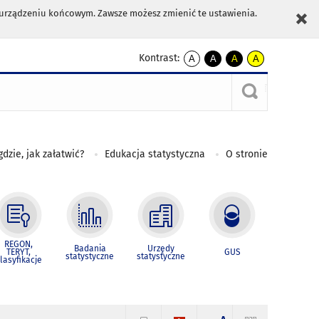
m urządzeniu końcowym. Zawsze możesz zmienić te ustawienia.
Kontrast:
A
A
A
A
kontrast
kontrast
kontrast
kontrast
domyślny
biały
żółty
czarny
tekst
tekst
tekst
na
na
na
czarnym
czarnym
żółtym
gdzie, jak załatwić?
Edukacja statystyczna
O stronie
REGON,
Badania
Urzędy
TERYT,
GUS
statystyczne
statystyczne
lasyfikacje