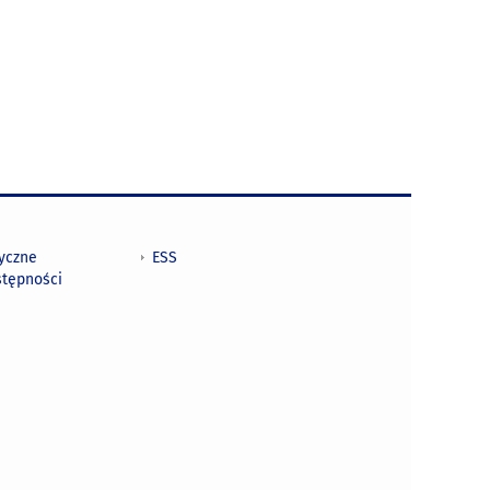
tyczne
ESS
stępności