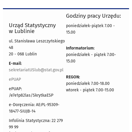
Godziny pracy Urzędu:
Urząd Statystyczny
poniedziałek-piątek 7.00 -
w Lublinie
15.00
ul. Stanisława Leszczyńskiego
48
Informatorium
:
20 - 068 Lublin
poniedziałek - piątek 7.00-
15.00
E-mail
:
sekretariatUSlub@stat.gov.pl
REGON:
ePUAP
poniedziałek 7.00-18.00
ePUAP:
wtorek - piątek 7.00-15.00
/e7e1p82las/SkrytkaESP
e-Doręczenia: AE:PL-95309-
18477-SIUJB-14
Infolinia Statystyczna: 22 279
99 99