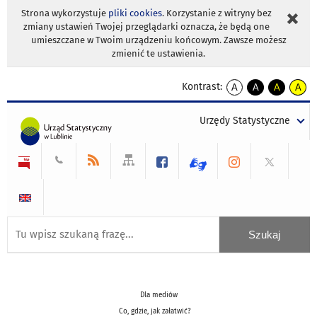
Strona wykorzystuje
pliki cookies
. Korzystanie z witryny bez
zmiany ustawień Twojej przeglądarki oznacza, że będą one
umieszczane w Twoim urządzeniu końcowym. Zawsze możesz
zmienić te ustawienia.
Kontrast:
A
A
A
A
kontrast
kontrast
kontrast
kontra
domyślny
biały
żółty
czarny
Urzędy Statystyczne
tekst
tekst
tekst
na
na
na
czarnym
czarnym
żółtym
Dla mediów
Co, gdzie, jak załatwić?