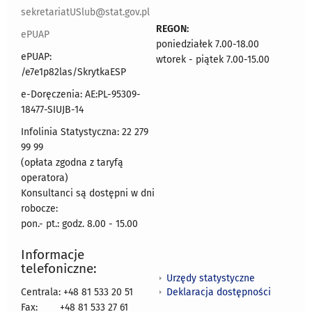
sekretariatUSlub@stat.gov.pl
REGON:
ePUAP
poniedziałek 7.00-18.00
ePUAP:
wtorek - piątek 7.00-15.00
/e7e1p82las/SkrytkaESP
e-Doręczenia: AE:PL-95309-
18477-SIUJB-14
Infolinia Statystyczna: 22 279
99 99
(opłata zgodna z taryfą
operatora)
Konsultanci są dostępni w dni
robocze:
pon.- pt.: godz. 8.00 - 15.00
Informacje
telefoniczne:
Urzędy statystyczne
Deklaracja dostępności
Centrala: +48 81 533 20 51
Fax:
+48 81 533 27 61