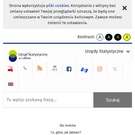
Strona wykorzystuje
pliki cookies
. Korzystanie z witryny bez
zmiany ustawień Twojej przeglądarki oznacza, że będą one
umieszczane w Twoim urządzeniu końcowym. Zawsze możesz
zmienić te ustawienia.
Kontrast:
A
A
A
A
kontrast
kontrast
kontrast
kontra
domyślny
biały
żółty
czarny
Urzędy Statystyczne
tekst
tekst
tekst
na
na
na
czarnym
czarnym
żółtym
Dla mediów
Co, gdzie, jak załatwić?