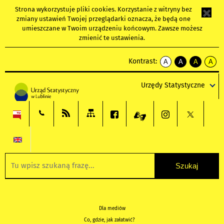
Strona wykorzystuje
pliki cookies
. Korzystanie z witryny bez
zmiany ustawień Twojej przeglądarki oznacza, że będą one
umieszczane w Twoim urządzeniu końcowym. Zawsze możesz
zmienić te ustawienia.
Kontrast:
A
A
A
A
kontrast
kontrast
kontrast
kontra
domyślny
biały
żółty
czarny
Urzędy Statystyczne
tekst
tekst
tekst
na
na
na
czarnym
czarnym
żółtym
Dla mediów
Co, gdzie, jak załatwić?