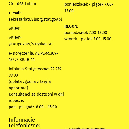
20 - 068 Lublin
poniedziałek - piątek 7.00-
15.00
E-mail
:
sekretariatUSlub@stat.gov.pl
REGON:
ePUAP
poniedziałek 7.00-18.00
ePUAP:
wtorek - piątek 7.00-15.00
/e7e1p82las/SkrytkaESP
e-Doręczenia: AE:PL-95309-
18477-SIUJB-14
Infolinia Statystyczna: 22 279
99 99
(opłata zgodna z taryfą
operatora)
Konsultanci są dostępni w dni
robocze:
pon.- pt.: godz. 8.00 - 15.00
Informacje
telefoniczne: