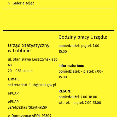
Galerie zdjęć
Godziny pracy Urzędu:
Urząd Statystyczny
poniedziałek-piątek 7.00 -
w Lublinie
15.00
ul. Stanisława Leszczyńskiego
48
Informatorium
:
20 - 068 Lublin
poniedziałek - piątek 7.00-
15.00
E-mail
:
sekretariatUSlub@stat.gov.pl
REGON:
ePUAP
poniedziałek 7.00-18.00
ePUAP:
wtorek - piątek 7.00-15.00
/e7e1p82las/SkrytkaESP
e-Doręczenia: AE:PL-95309-