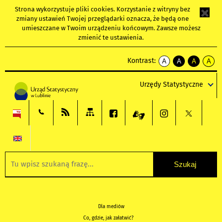
Strona wykorzystuje
pliki cookies
. Korzystanie z witryny bez
zmiany ustawień Twojej przeglądarki oznacza, że będą one
umieszczane w Twoim urządzeniu końcowym. Zawsze możesz
zmienić te ustawienia.
Kontrast:
A
A
A
A
kontrast
kontrast
kontrast
kontra
domyślny
biały
żółty
czarny
Urzędy Statystyczne
tekst
tekst
tekst
na
na
na
czarnym
czarnym
żółtym
Dla mediów
Co, gdzie, jak załatwić?