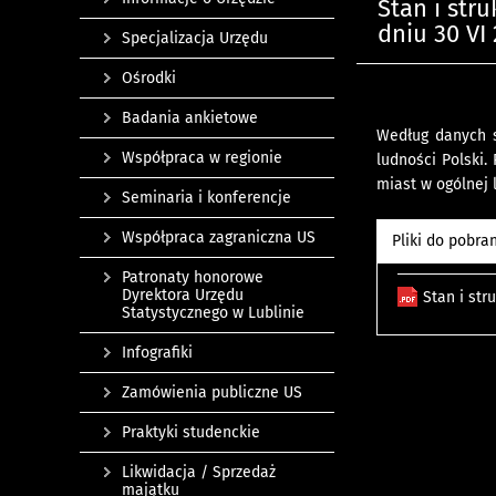
Stan i str
dniu 30 VI
Specjalizacja Urzędu
Ośrodki
Badania ankietowe
Według danych s
Współpraca w regionie
ludności Polski
miast w ogólnej l
Seminaria i konferencje
Współpraca zagraniczna US
Pliki do pobra
Patronaty honorowe
Dyrektora Urzędu
Stan i str
Statystycznego w Lublinie
Infografiki
Zamówienia publiczne US
Praktyki studenckie
Likwidacja / Sprzedaż
majątku