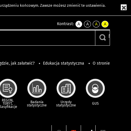
m urządzeniu końcowym. Zawsze możesz zmienić te ustawienia.
Kontrast:
A
A
A
A
kontrast
kontrast
kontrast
kontrast
domyślny
biały
żółty
czarny
tekst
tekst
tekst
na
na
na
czarnym
czarnym
żółtym
gdzie, jak załatwić?
Edukacja statystyczna
O stronie
REGON,
Badania
Urzędy
TERYT,
GUS
statystyczne
statystyczne
lasyfikacje