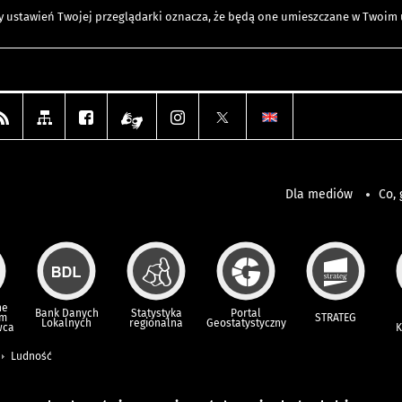
any ustawień Twojej przeglądarki oznacza, że będą one umieszczane w Twoi
Dla mediów
Co, 
ne
Bank Danych
Statystyka
Portal
um
STRATEG
Lokalnych
regionalna
Geostatystyczny
wca
K
Ludność