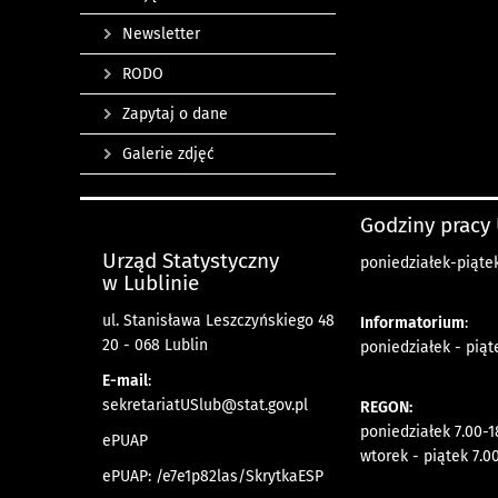
Newsletter
RODO
Zapytaj o dane
Galerie zdjęć
Godziny pracy
Urząd Statystyczny
poniedziałek-piątek
w Lublinie
ul. Stanisława Leszczyńskiego 48
Informatorium
:
20 - 068 Lublin
poniedziałek - piąt
E-mail
:
sekretariatUSlub@stat.gov.pl
REGON:
poniedziałek 7.00-1
ePUAP
wtorek - piątek 7.0
ePUAP: /e7e1p82las/SkrytkaESP