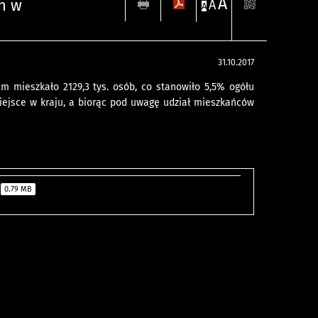
A
an w
A
A
31.10.2017
 mieszkało 2129,3 tys. osób, co stanowiło 5,5% ogółu
iejsce w kraju, a biorąc pod uwagę udział mieszkańców
0.79 MB