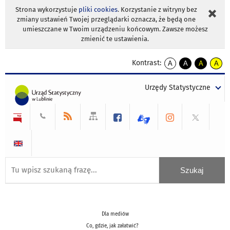
Strona wykorzystuje
pliki cookies
. Korzystanie z witryny bez
zmiany ustawień Twojej przeglądarki oznacza, że będą one
umieszczane w Twoim urządzeniu końcowym. Zawsze możesz
zmienić te ustawienia.
Kontrast:
A
A
A
A
kontrast
kontrast
kontrast
kontra
domyślny
biały
żółty
czarny
Urzędy Statystyczne
tekst
tekst
tekst
na
na
na
czarnym
czarnym
żółtym
Dla mediów
Co, gdzie, jak załatwić?