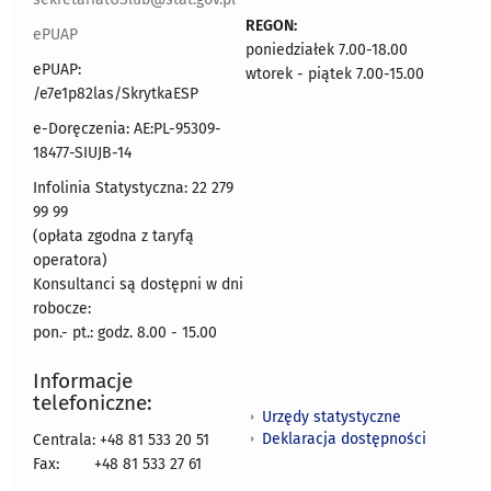
REGON:
ePUAP
poniedziałek 7.00-18.00
ePUAP:
wtorek - piątek 7.00-15.00
/e7e1p82las/SkrytkaESP
e-Doręczenia: AE:PL-95309-
18477-SIUJB-14
Infolinia Statystyczna: 22 279
99 99
(opłata zgodna z taryfą
operatora)
Konsultanci są dostępni w dni
robocze:
pon.- pt.: godz. 8.00 - 15.00
Informacje
telefoniczne:
Urzędy statystyczne
Deklaracja dostępności
Centrala: +48 81 533 20 51
Fax:
+48 81 533 27 61