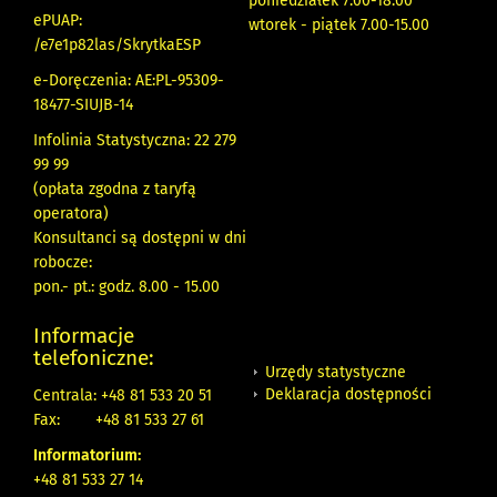
poniedziałek 7.00-18.00
ePUAP:
wtorek - piątek 7.00-15.00
/e7e1p82las/SkrytkaESP
e-Doręczenia: AE:PL-95309-
18477-SIUJB-14
Infolinia Statystyczna: 22 279
99 99
(opłata zgodna z taryfą
operatora)
Konsultanci są dostępni w dni
robocze:
pon.- pt.: godz. 8.00 - 15.00
Informacje
telefoniczne:
Urzędy statystyczne
Deklaracja dostępności
Centrala: +48 81 533 20 51
Fax:
+48 81 533 27 61
Informatorium:
+48 81 533 27 14