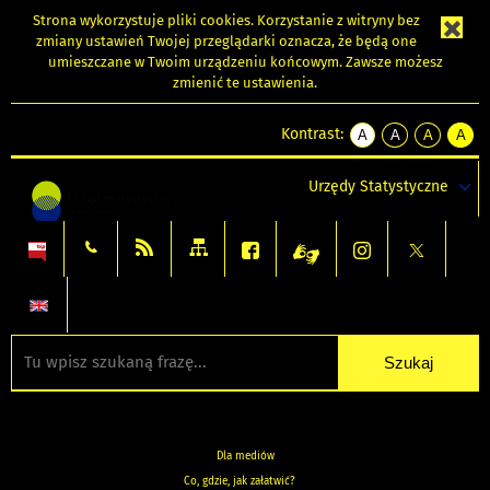
Strona wykorzystuje
pliki cookies
. Korzystanie z witryny bez
zmiany ustawień Twojej przeglądarki oznacza, że będą one
umieszczane w Twoim urządzeniu końcowym. Zawsze możesz
zmienić te ustawienia.
Kontrast:
A
A
A
A
kontrast
kontrast
kontrast
kontra
domyślny
biały
żółty
czarny
Urzędy Statystyczne
tekst
tekst
tekst
na
na
na
czarnym
czarnym
żółtym
Dla mediów
Co, gdzie, jak załatwić?