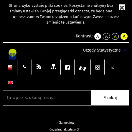
Strona wykorzystuje
pliki cookies
. Korzystanie z witryny bez
zmiany ustawień Twojej przeglądarki oznacza, że będą one
umieszczane w Twoim urządzeniu końcowym. Zawsze możesz
zmienić te ustawienia.
Kontrast:
A
A
A
A
kontrast
kontrast
kontrast
kontra
domyślny
biały
żółty
czarny
Urzędy Statystyczne
tekst
tekst
tekst
na
na
na
czarnym
czarnym
żółtym
Dla mediów
Co, gdzie, jak załatwić?