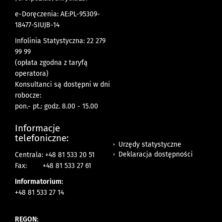
e-Doręczenia: AE:PL-95309-
18477-SIUJB-14
Infolinia Statystyczna: 22 279
99 99
(opłata zgodna z taryfą
operatora)
Konsultanci są dostępni w dni
robocze:
pon.- pt.: godz. 8.00 - 15.00
Informacje
telefoniczne:
Urzędy statystyczne
Deklaracja dostępności
Centrala: +48 81 533 20 51
Fax:
+48 81 533 27 61
Informatorium:
+48 81 533 27 14
REGON: