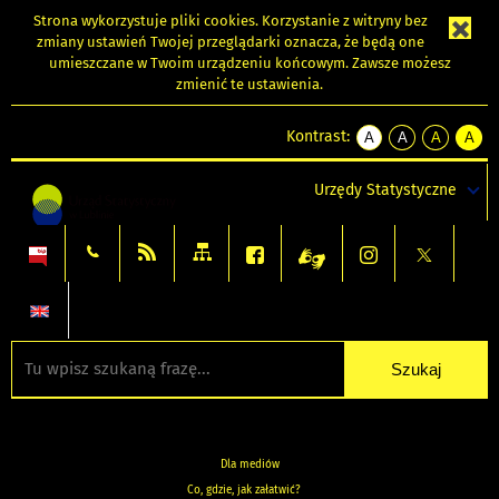
Strona wykorzystuje
pliki cookies
. Korzystanie z witryny bez
zmiany ustawień Twojej przeglądarki oznacza, że będą one
umieszczane w Twoim urządzeniu końcowym. Zawsze możesz
zmienić te ustawienia.
Kontrast:
A
A
A
A
kontrast
kontrast
kontrast
kontra
domyślny
biały
żółty
czarny
Urzędy Statystyczne
tekst
tekst
tekst
na
na
na
czarnym
czarnym
żółtym
Dla mediów
Co, gdzie, jak załatwić?