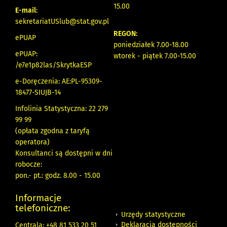
15.00
E-mail
:
sekretariatUSlub@stat.gov.pl
REGON:
ePUAP
poniedziałek 7.00-18.00
ePUAP:
wtorek - piątek 7.00-15.00
/e7e1p82las/SkrytkaESP
e-Doręczenia: AE:PL-95309-
18477-SIUJB-14
Infolinia Statystyczna: 22 279
99 99
(opłata zgodna z taryfą
operatora)
Konsultanci są dostępni w dni
robocze:
pon.- pt.: godz. 8.00 - 15.00
Informacje
telefoniczne:
Urzędy statystyczne
Deklaracja dostępności
Centrala: +48 81 533 20 51