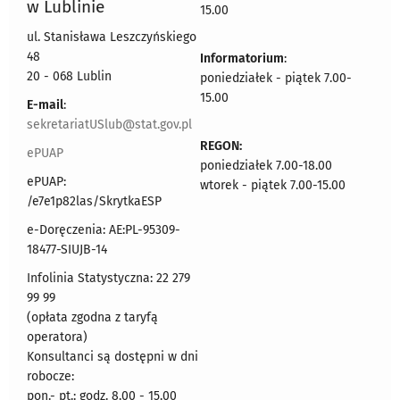
w Lublinie
15.00
ul. Stanisława Leszczyńskiego
48
Informatorium
:
20 - 068 Lublin
poniedziałek - piątek 7.00-
15.00
E-mail
:
sekretariatUSlub@stat.gov.pl
REGON:
ePUAP
poniedziałek 7.00-18.00
ePUAP:
wtorek - piątek 7.00-15.00
/e7e1p82las/SkrytkaESP
e-Doręczenia: AE:PL-95309-
18477-SIUJB-14
Infolinia Statystyczna: 22 279
99 99
(opłata zgodna z taryfą
operatora)
Konsultanci są dostępni w dni
robocze:
pon.- pt.: godz. 8.00 - 15.00