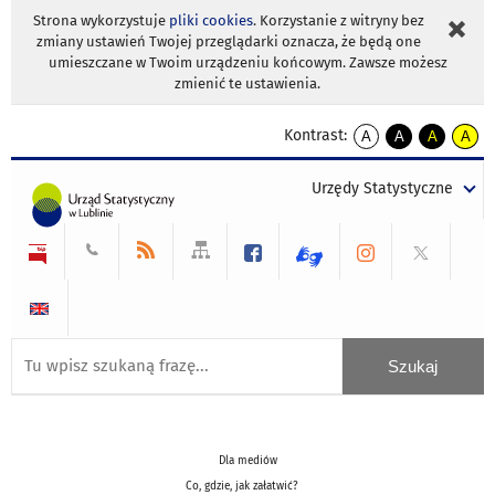
Strona wykorzystuje
pliki cookies
. Korzystanie z witryny bez
zmiany ustawień Twojej przeglądarki oznacza, że będą one
umieszczane w Twoim urządzeniu końcowym. Zawsze możesz
zmienić te ustawienia.
Kontrast:
A
A
A
A
kontrast
kontrast
kontrast
kontra
domyślny
biały
żółty
czarny
Urzędy Statystyczne
tekst
tekst
tekst
na
na
na
czarnym
czarnym
żółtym
Dla mediów
Co, gdzie, jak załatwić?