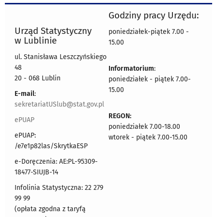
Godziny pracy Urzędu:
Urząd Statystyczny
poniedziałek-piątek 7.00 -
w Lublinie
15.00
ul. Stanisława Leszczyńskiego
48
Informatorium
:
20 - 068 Lublin
poniedziałek - piątek 7.00-
15.00
E-mail
:
sekretariatUSlub@stat.gov.pl
REGON:
ePUAP
poniedziałek 7.00-18.00
ePUAP:
wtorek - piątek 7.00-15.00
/e7e1p82las/SkrytkaESP
e-Doręczenia: AE:PL-95309-
18477-SIUJB-14
Infolinia Statystyczna: 22 279
99 99
(opłata zgodna z taryfą