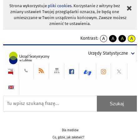
Strona wykorzystuje
pliki cookies
. Korzystanie z witryny bez
zmiany ustawień Twojej przeglądarki oznacza, że będą one
umieszczane w Twoim urządzeniu końcowym. Zawsze możesz
zmienić te ustawienia.
Kontrast:
A
A
A
A
kontrast
kontrast
kontrast
kontra
domyślny
biały
żółty
czarny
Urzędy Statystyczne
tekst
tekst
tekst
na
na
na
czarnym
czarnym
żółtym
Dla mediów
Co, gdzie, jak załatwić?