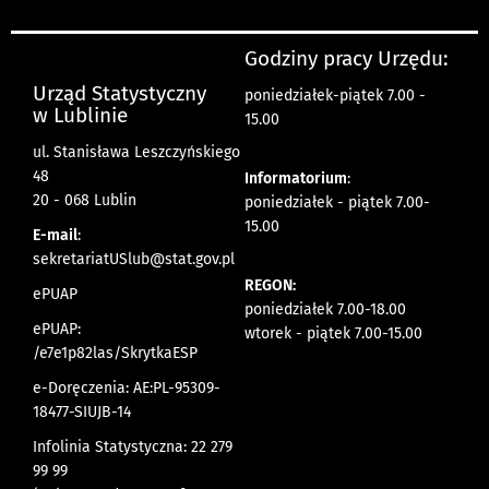
Godziny pracy Urzędu:
Urząd Statystyczny
poniedziałek-piątek 7.00 -
w Lublinie
15.00
ul. Stanisława Leszczyńskiego
48
Informatorium
:
20 - 068 Lublin
poniedziałek - piątek 7.00-
15.00
E-mail
:
sekretariatUSlub@stat.gov.pl
REGON:
ePUAP
poniedziałek 7.00-18.00
ePUAP:
wtorek - piątek 7.00-15.00
/e7e1p82las/SkrytkaESP
e-Doręczenia: AE:PL-95309-
18477-SIUJB-14
Infolinia Statystyczna: 22 279
99 99