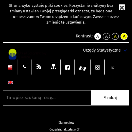
Strona wykorzystuje
pliki cookies
. Korzystanie z witryny bez
zmiany ustawień Twojej przeglądarki oznacza, że będą one
umieszczane w Twoim urządzeniu końcowym. Zawsze możesz
zmienić te ustawienia.
Kontrast:
A
A
A
A
kontrast
kontrast
kontrast
kontra
domyślny
biały
żółty
czarny
Urzędy Statystyczne
tekst
tekst
tekst
na
na
na
czarnym
czarnym
żółtym
Dla mediów
Co, gdzie, jak załatwić?