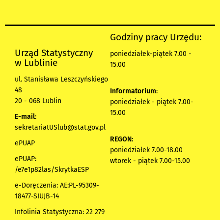
Godziny pracy Urzędu:
Urząd Statystyczny
poniedziałek-piątek 7.00 -
w Lublinie
15.00
ul. Stanisława Leszczyńskiego
48
Informatorium
:
20 - 068 Lublin
poniedziałek - piątek 7.00-
15.00
E-mail
:
sekretariatUSlub@stat.gov.pl
REGON:
ePUAP
poniedziałek 7.00-18.00
ePUAP:
wtorek - piątek 7.00-15.00
/e7e1p82las/SkrytkaESP
e-Doręczenia: AE:PL-95309-
18477-SIUJB-14
Infolinia Statystyczna: 22 279