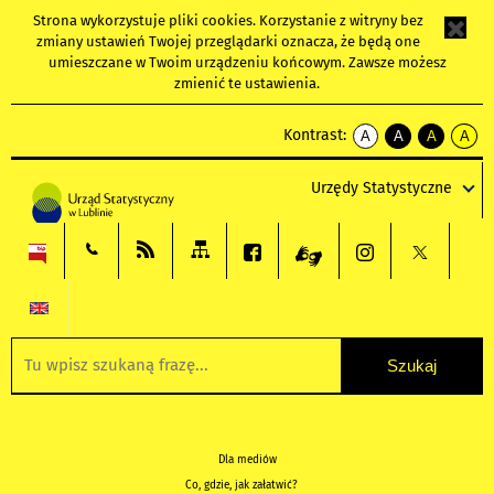
Strona wykorzystuje
pliki cookies
. Korzystanie z witryny bez
zmiany ustawień Twojej przeglądarki oznacza, że będą one
umieszczane w Twoim urządzeniu końcowym. Zawsze możesz
zmienić te ustawienia.
Kontrast:
A
A
A
A
kontrast
kontrast
kontrast
kontra
domyślny
biały
żółty
czarny
Urzędy Statystyczne
tekst
tekst
tekst
na
na
na
czarnym
czarnym
żółtym
Dla mediów
Co, gdzie, jak załatwić?