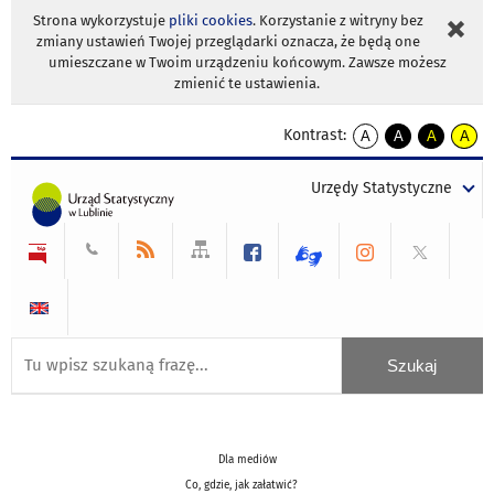
Strona wykorzystuje
pliki cookies
. Korzystanie z witryny bez
zmiany ustawień Twojej przeglądarki oznacza, że będą one
umieszczane w Twoim urządzeniu końcowym. Zawsze możesz
zmienić te ustawienia.
Kontrast:
A
A
A
A
kontrast
kontrast
kontrast
kontra
domyślny
biały
żółty
czarny
Urzędy Statystyczne
tekst
tekst
tekst
na
na
na
czarnym
czarnym
żółtym
Dla mediów
Co, gdzie, jak załatwić?