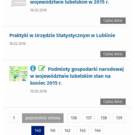
województwie lubelskim w 2015 r.
18.02.2016
Czytaj dalej
Praktyki w Urzędzie Statystycznym w Lublinie
16.02.2016
Czytaj dalej
Podmioty gospodarki narodowej
w województwie lubelskim stan na
koniec 2015 r.
10.02.2016
Czytaj dalej
1
poprzednia strona
136
137
138
139
140
141
142
143
144