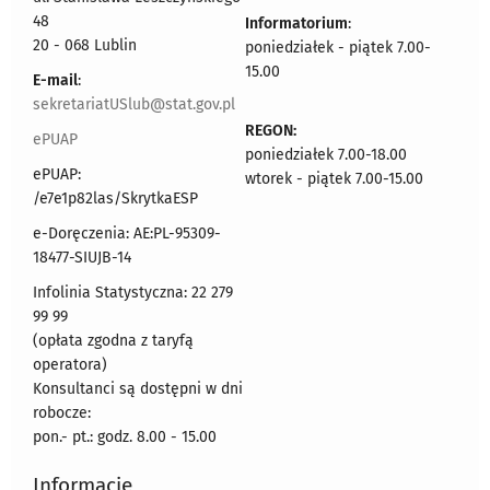
48
Informatorium
:
20 - 068 Lublin
poniedziałek - piątek 7.00-
15.00
E-mail
:
sekretariatUSlub@stat.gov.pl
REGON:
ePUAP
poniedziałek 7.00-18.00
ePUAP:
wtorek - piątek 7.00-15.00
/e7e1p82las/SkrytkaESP
e-Doręczenia: AE:PL-95309-
18477-SIUJB-14
Infolinia Statystyczna: 22 279
99 99
(opłata zgodna z taryfą
operatora)
Konsultanci są dostępni w dni
robocze:
pon.- pt.: godz. 8.00 - 15.00
Informacje