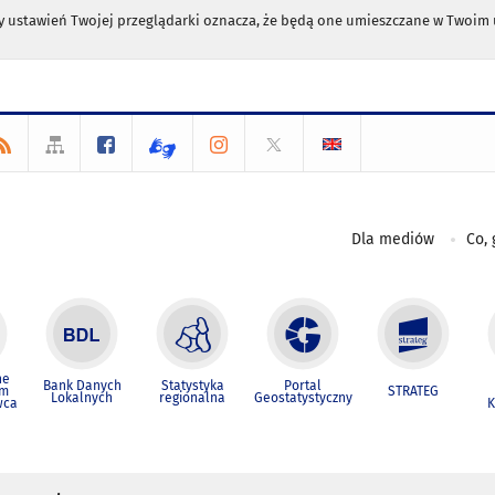
any ustawień Twojej przeglądarki oznacza, że będą one umieszczane w Twoi
Dla mediów
Co, 
ne
Bank Danych
Statystyka
Portal
um
STRATEG
Lokalnych
regionalna
Geostatystyczny
wca
K