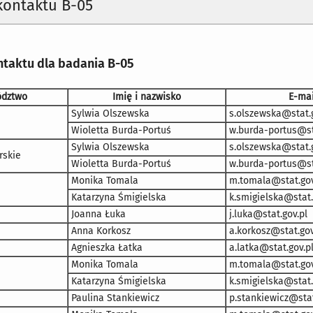
kontaktu B-05
taktu dla badania B-05
dztwo
Imię i nazwisko
E-mai
Sylwia Olszewska
s.olszewska@stat.g
Wioletta Burda-Portuś
w.burda-portus@st
Sylwia Olszewska
s.olszewska@stat.g
skie
Wioletta Burda-Portuś
w.burda-portus@st
Monika Tomala
m.tomala@stat.gov
Katarzyna Śmigielska
k.smigielska@stat.
Joanna Łuka
j.luka@stat.gov.pl
Anna Korkosz
a.korkosz@stat.gov
Agnieszka Łatka
a.latka@stat.gov.p
Monika Tomala
m.tomala@stat.gov
Katarzyna Śmigielska
k.smigielska@stat.
Paulina Stankiewicz
p.stankiewicz@stat