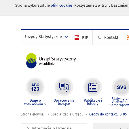
Strona wykorzystuje
pliki cookies
. Korzystanie z witryny bez zmi
Urzędy Statystyczne
Kontakt
BIP
Statystycz
Dane o
Opracowania
Publikacje i
Vademec
województwie
bieżące
foldery
Samorządo
Strona główna
Specjalizacja Urzędu
Osoby do kontaktu B-05
Informacje o Urzędzie