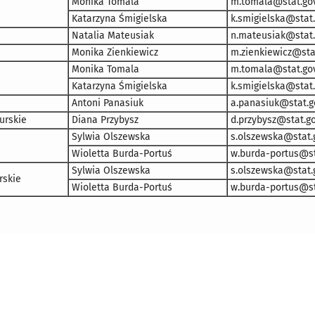
Monika Tomala
m.tomala@stat.gov
Katarzyna Śmigielska
k.smigielska@stat.
Natalia Mateusiak
n.mateusiak@stat.
Monika Zienkiewicz
m.zienkiewicz@stat
Monika Tomala
m.tomala@stat.gov
Katarzyna Śmigielska
k.smigielska@stat.
Antoni Panasiuk
a.panasiuk@stat.go
urskie
Diana Przybysz
d.przybysz@stat.go
Sylwia Olszewska
s.olszewska@stat.g
Wioletta Burda-Portuś
w.burda-portus@st
Sylwia Olszewska
s.olszewska@stat.g
skie
Wioletta Burda-Portuś
w.burda-portus@st