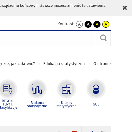
m urządzeniu końcowym. Zawsze możesz zmienić te ustawienia.
Kontrast:
A
A
A
A
kontrast
kontrast
kontrast
kontrast
domyślny
biały
żółty
czarny
tekst
tekst
tekst
na
na
na
czarnym
czarnym
żółtym
gdzie, jak załatwić?
Edukacja statystyczna
O stronie
REGON,
Badania
Urzędy
TERYT,
GUS
statystyczne
statystyczne
lasyfikacje