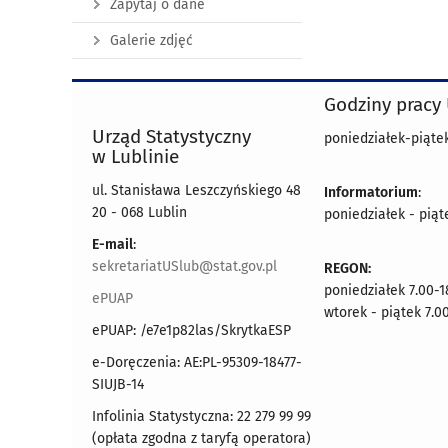
Zapytaj o dane
Galerie zdjęć
Godziny pracy
Urząd Statystyczny
poniedziałek-piątek
w Lublinie
ul. Stanisława Leszczyńskiego 48
Informatorium
:
20 - 068 Lublin
poniedziałek - piąt
E-mail
:
sekretariatUSlub@stat.gov.pl
REGON:
poniedziałek 7.00-1
ePUAP
wtorek - piątek 7.0
ePUAP: /e7e1p82las/SkrytkaESP
e-Doręczenia: AE:PL-95309-18477-
SIUJB-14
Infolinia Statystyczna: 22 279 99 99
(opłata zgodna z taryfą operatora)