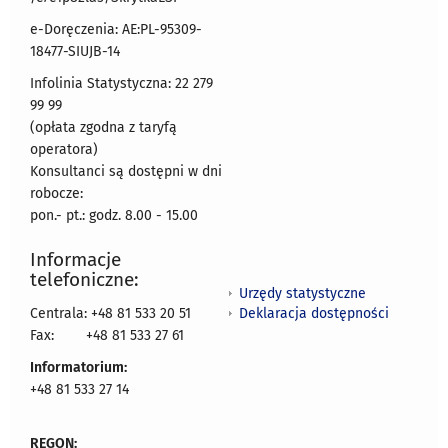
e-Doręczenia: AE:PL-95309-
18477-SIUJB-14
Infolinia Statystyczna: 22 279
99 99
(opłata zgodna z taryfą
operatora)
Konsultanci są dostępni w dni
robocze:
pon.- pt.: godz. 8.00 - 15.00
Informacje
telefoniczne:
Urzędy statystyczne
Deklaracja dostępności
Centrala: +48 81 533 20 51
Fax:
+48 81 533 27 61
Informatorium:
+48 81 533 27 14
REGON: