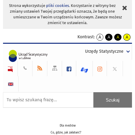
Strona wykorzystuje
pliki cookies
. Korzystanie z witryny bez
zmiany ustawień Twojej przeglądarki oznacza, że będą one
umieszczane w Twoim urządzeniu końcowym. Zawsze możesz
zmienić te ustawienia.
Kontrast:
A
A
A
A
kontrast
kontrast
kontrast
kontra
domyślny
biały
żółty
czarny
Urzędy Statystyczne
tekst
tekst
tekst
na
na
na
czarnym
czarnym
żółtym
Dla mediów
Co, gdzie, jak załatwić?