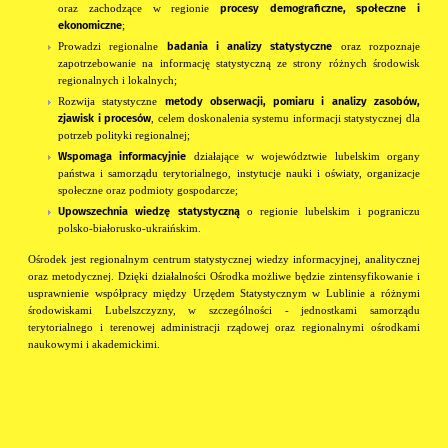
procesy demograficzne, społeczne i
oraz zachodzące w regionie
ekonomiczne
;
badania i analizy statystyczne
Prowadzi regionalne
oraz rozpoznaje
zapotrzebowanie na informację statystyczną ze strony różnych środowisk
regionalnych i lokalnych;
metody obserwacji, pomiaru i analizy zasobów,
Rozwija statystyczne
zjawisk i procesów
, celem doskonalenia systemu informacji statystycznej dla
potrzeb polityki regionalnej;
Wspomaga informacyjnie
działające w województwie lubelskim organy
państwa i samorządu terytorialnego, instytucje nauki i oświaty, organizacje
społeczne oraz podmioty gospodarcze;
Upowszechnia wiedzę statystyczną
o regionie lubelskim i pograniczu
polsko-białorusko-ukraińskim.
Ośrodek jest regionalnym centrum statystycznej wiedzy informacyjnej, analitycznej
oraz metodycznej. Dzięki działalności Ośrodka możliwe będzie zintensyfikowanie i
usprawnienie współpracy między Urzędem Statystycznym w Lublinie a różnymi
środowiskami Lubelszczyzny, w szczególności - jednostkami samorządu
terytorialnego i terenowej administracji rządowej oraz regionalnymi ośrodkami
naukowymi i akademickimi.