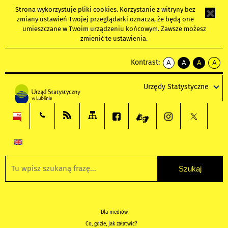
Strona wykorzystuje
pliki cookies
. Korzystanie z witryny bez
zmiany ustawień Twojej przeglądarki oznacza, że będą one
umieszczane w Twoim urządzeniu końcowym. Zawsze możesz
zmienić te ustawienia.
Kontrast:
A
A
A
A
kontrast
kontrast
kontrast
kontra
domyślny
biały
żółty
czarny
Urzędy Statystyczne
tekst
tekst
tekst
na
na
na
czarnym
czarnym
żółtym
Dla mediów
Co, gdzie, jak załatwić?