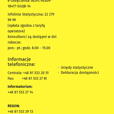
e-Doręczenia: AE:PL-95309-
18477-SIUJB-14
Infolinia Statystyczna: 22 279
99 99
(opłata zgodna z taryfą
operatora)
Konsultanci są dostępni w dni
robocze:
pon.- pt.: godz. 8.00 - 15.00
Informacje
telefoniczne:
Urzędy statystyczne
Deklaracja dostępności
Centrala: +48 81 533 20 51
Fax:
+48 81 533 27 61
Informatorium:
+48 81 533 27 14
REGON:
+48 81 533 29 13