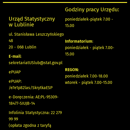
Godziny pracy Urzędu:
Urząd Statystyczny
poniedziałek-piątek 7.00 -
w Lublinie
15.00
ul. Stanisława Leszczyńskiego
48
Informatorium
:
20 - 068 Lublin
poniedziałek - piątek 7.00-
15.00
E-mail
:
sekretariatUSlub@stat.gov.pl
REGON:
ePUAP
poniedziałek 7.00-18.00
ePUAP:
wtorek - piątek 7.00-15.00
/e7e1p82las/SkrytkaESP
e-Doręczenia: AE:PL-95309-
18477-SIUJB-14
Infolinia Statystyczna: 22 279
99 99
(opłata zgodna z taryfą