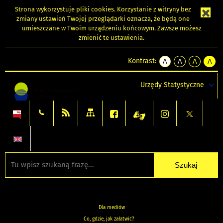
Strona wykorzystuje
pliki cookies
. Korzystanie z witryny bez
zmiany ustawień Twojej przeglądarki oznacza, że będą one
umieszczane w Twoim urządzeniu końcowym. Zawsze możesz
zmienić te ustawienia.
Kontrast:
A
A
A
A
kontrast
kontrast
kontrast
kontra
domyślny
biały
żółty
czarny
Urzędy Statystyczne
tekst
tekst
tekst
na
na
na
czarnym
czarnym
żółtym
Dla mediów
Co, gdzie, jak załatwić?