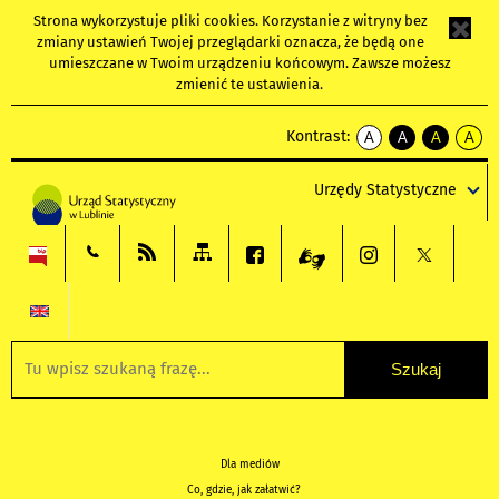
Strona wykorzystuje
pliki cookies
. Korzystanie z witryny bez
zmiany ustawień Twojej przeglądarki oznacza, że będą one
umieszczane w Twoim urządzeniu końcowym. Zawsze możesz
zmienić te ustawienia.
Kontrast:
A
A
A
A
kontrast
kontrast
kontrast
kontra
domyślny
biały
żółty
czarny
Urzędy Statystyczne
tekst
tekst
tekst
na
na
na
czarnym
czarnym
żółtym
Dla mediów
Co, gdzie, jak załatwić?