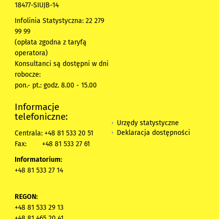
18477-SIUJB-14
Infolinia Statystyczna: 22 279
99 99
(opłata zgodna z taryfą
operatora)
Konsultanci są dostępni w dni
robocze:
pon.- pt.: godz. 8.00 - 15.00
Informacje
telefoniczne:
Urzędy statystyczne
Deklaracja dostępności
Centrala: +48 81 533 20 51
Fax:
+48 81 533 27 61
Informatorium:
+48 81 533 27 14
REGON:
+48 81 533 29 13
+48 81 465 20 41