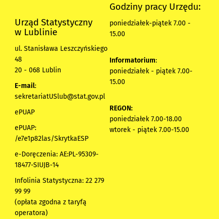
Godziny pracy Urzędu:
Urząd Statystyczny
poniedziałek-piątek 7.00 -
w Lublinie
15.00
ul. Stanisława Leszczyńskiego
48
Informatorium
:
20 - 068 Lublin
poniedziałek - piątek 7.00-
15.00
E-mail
:
sekretariatUSlub@stat.gov.pl
REGON:
ePUAP
poniedziałek 7.00-18.00
ePUAP:
wtorek - piątek 7.00-15.00
/e7e1p82las/SkrytkaESP
e-Doręczenia: AE:PL-95309-
18477-SIUJB-14
Infolinia Statystyczna: 22 279
99 99
(opłata zgodna z taryfą
operatora)