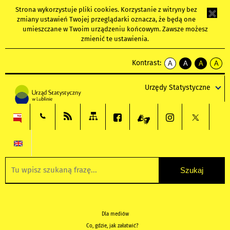
Strona wykorzystuje
pliki cookies
. Korzystanie z witryny bez
zmiany ustawień Twojej przeglądarki oznacza, że będą one
umieszczane w Twoim urządzeniu końcowym. Zawsze możesz
zmienić te ustawienia.
Kontrast:
A
A
A
A
kontrast
kontrast
kontrast
kontra
domyślny
biały
żółty
czarny
Urzędy Statystyczne
tekst
tekst
tekst
na
na
na
czarnym
czarnym
żółtym
Dla mediów
Co, gdzie, jak załatwić?