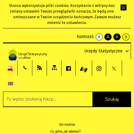
Strona wykorzystuje
pliki cookies
. Korzystanie z witryny bez
zmiany ustawień Twojej przeglądarki oznacza, że będą one
umieszczane w Twoim urządzeniu końcowym. Zawsze możesz
zmienić te ustawienia.
Kontrast:
A
A
A
A
kontrast
kontrast
kontrast
kontra
domyślny
biały
żółty
czarny
Urzędy Statystyczne
tekst
tekst
tekst
na
na
na
czarnym
czarnym
żółtym
Dla mediów
Co, gdzie, jak załatwić?