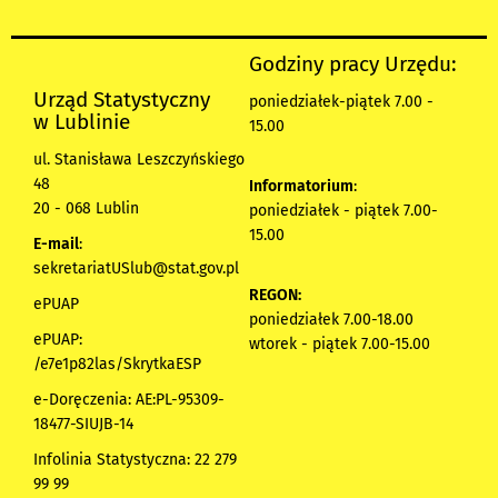
Godziny pracy Urzędu:
Urząd Statystyczny
poniedziałek-piątek 7.00 -
w Lublinie
15.00
ul. Stanisława Leszczyńskiego
48
Informatorium
:
20 - 068 Lublin
poniedziałek - piątek 7.00-
15.00
E-mail
:
sekretariatUSlub@stat.gov.pl
REGON:
ePUAP
poniedziałek 7.00-18.00
ePUAP:
wtorek - piątek 7.00-15.00
/e7e1p82las/SkrytkaESP
e-Doręczenia: AE:PL-95309-
18477-SIUJB-14
Infolinia Statystyczna: 22 279
99 99