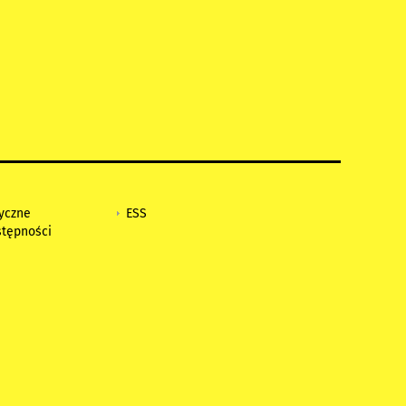
tyczne
ESS
stępności