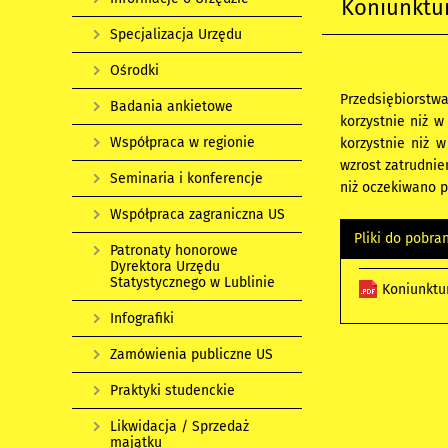
Koniunktur
Specjalizacja Urzędu
Ośrodki
Przedsiębiorstw
Badania ankietowe
korzystnie niż w
Współpraca w regionie
korzystnie niż 
wzrost zatrudni
Seminaria i konferencje
niż oczekiwano 
Współpraca zagraniczna US
Pliki do pobra
Patronaty honorowe
Dyrektora Urzędu
Statystycznego w Lublinie
Koniunktu
Infografiki
Zamówienia publiczne US
Praktyki studenckie
Likwidacja / Sprzedaż
majątku