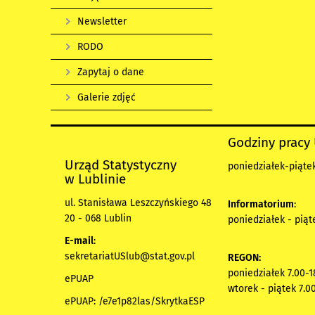
Newsletter
RODO
Zapytaj o dane
Galerie zdjęć
Godziny pracy
Urząd Statystyczny
poniedziałek-piątek
w Lublinie
ul. Stanisława Leszczyńskiego 48
Informatorium
:
20 - 068 Lublin
poniedziałek - piąt
E-mail
:
sekretariatUSlub@stat.gov.pl
REGON:
poniedziałek 7.00-1
ePUAP
wtorek - piątek 7.0
ePUAP: /e7e1p82las/SkrytkaESP