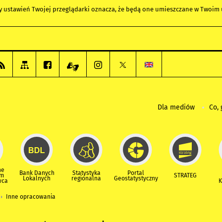
any ustawień Twojej przeglądarki oznacza, że będą one umieszczane w Twoi
Dla mediów
Co, 
ne
Bank Danych
Statystyka
Portal
um
STRATEG
Lokalnych
regionalna
Geostatystyczny
wca
K
Inne opracowania