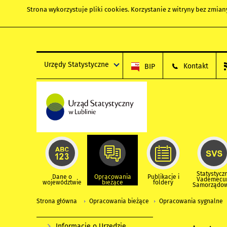
Strona wykorzystuje
pliki cookies
. Korzystanie z witryny bez zmi
Urzędy Statystyczne
Kontakt
BIP
Statystycz
Dane o
Opracowania
Publikacje i
Vademec
województwie
bieżące
foldery
Samorządo
Strona główna
Opracowania bieżące
Opracowania sygnalne
Informacje o Urzędzie