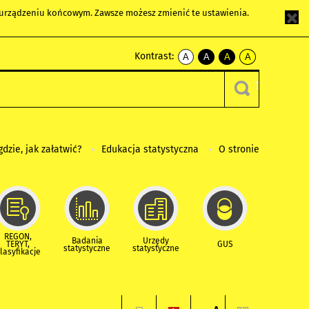
m urządzeniu końcowym. Zawsze możesz zmienić te ustawienia.
Kontrast:
A
A
A
A
kontrast
kontrast
kontrast
kontrast
domyślny
biały
żółty
czarny
tekst
tekst
tekst
na
na
na
czarnym
czarnym
żółtym
gdzie, jak załatwić?
Edukacja statystyczna
O stronie
REGON,
Badania
Urzędy
TERYT,
GUS
statystyczne
statystyczne
lasyfikacje