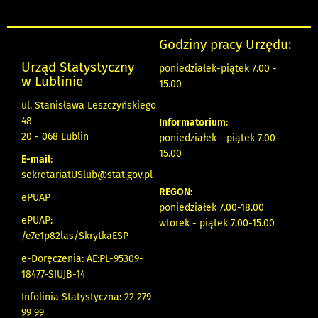
Godziny pracy Urzędu:
Urząd Statystyczny
poniedziałek-piątek 7.00 -
w Lublinie
15.00
ul. Stanisława Leszczyńskiego
48
Informatorium
:
20 - 068 Lublin
poniedziałek - piątek 7.00-
15.00
E-mail
:
sekretariatUSlub@stat.gov.pl
REGON:
ePUAP
poniedziałek 7.00-18.00
ePUAP:
wtorek - piątek 7.00-15.00
/e7e1p82las/SkrytkaESP
e-Doręczenia: AE:PL-95309-
18477-SIUJB-14
Infolinia Statystyczna: 22 279
99 99