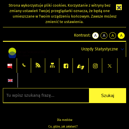
Strona wykorzystuje
pliki cookies
. Korzystanie z witryny bez
zmiany ustawień Twojej przeglądarki oznacza, że będą one
umieszczane w Twoim urządzeniu końcowym. Zawsze możesz
zmienić te ustawienia.
Kontrast:
A
A
A
A
kontrast
kontrast
kontrast
kontra
domyślny
biały
żółty
czarny
Urzędy Statystyczne
tekst
tekst
tekst
na
na
na
czarnym
czarnym
żółtym
Dla mediów
Co, gdzie, jak załatwić?