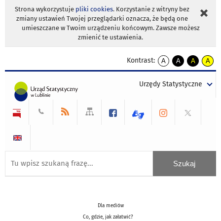
Strona wykorzystuje
pliki cookies
. Korzystanie z witryny bez
zmiany ustawień Twojej przeglądarki oznacza, że będą one
umieszczane w Twoim urządzeniu końcowym. Zawsze możesz
zmienić te ustawienia.
Kontrast:
A
A
A
A
kontrast
kontrast
kontrast
kontra
domyślny
biały
żółty
czarny
Urzędy Statystyczne
tekst
tekst
tekst
na
na
na
czarnym
czarnym
żółtym
Dla mediów
Co, gdzie, jak załatwić?