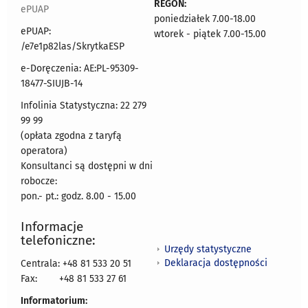
REGON:
ePUAP
poniedziałek 7.00-18.00
ePUAP:
wtorek - piątek 7.00-15.00
/e7e1p82las/SkrytkaESP
e-Doręczenia: AE:PL-95309-
18477-SIUJB-14
Infolinia Statystyczna: 22 279
99 99
(opłata zgodna z taryfą
operatora)
Konsultanci są dostępni w dni
robocze:
pon.- pt.: godz. 8.00 - 15.00
Informacje
telefoniczne:
Urzędy statystyczne
Deklaracja dostępności
Centrala: +48 81 533 20 51
Fax:
+48 81 533 27 61
Informatorium: