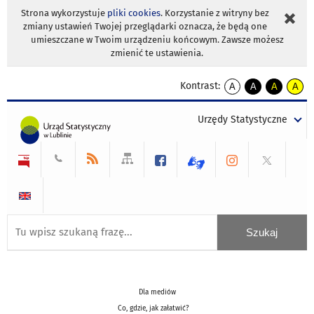
Strona wykorzystuje
pliki cookies
. Korzystanie z witryny bez
zmiany ustawień Twojej przeglądarki oznacza, że będą one
umieszczane w Twoim urządzeniu końcowym. Zawsze możesz
zmienić te ustawienia.
Kontrast:
A
A
A
A
kontrast
kontrast
kontrast
kontra
domyślny
biały
żółty
czarny
Urzędy Statystyczne
tekst
tekst
tekst
na
na
na
czarnym
czarnym
żółtym
Dla mediów
Co, gdzie, jak załatwić?