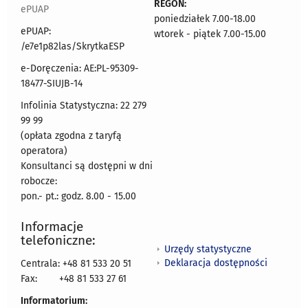
REGON:
ePUAP
poniedziałek 7.00-18.00
ePUAP:
wtorek - piątek 7.00-15.00
/e7e1p82las/SkrytkaESP
e-Doręczenia: AE:PL-95309-
18477-SIUJB-14
Infolinia Statystyczna: 22 279
99 99
(opłata zgodna z taryfą
operatora)
Konsultanci są dostępni w dni
robocze:
pon.- pt.: godz. 8.00 - 15.00
Informacje
telefoniczne:
Urzędy statystyczne
Deklaracja dostępności
Centrala: +48 81 533 20 51
Fax:
+48 81 533 27 61
Informatorium: