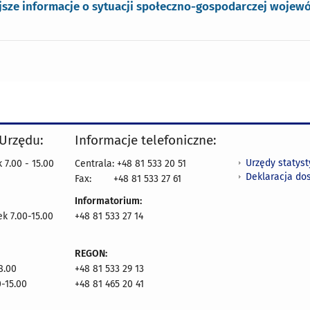
sze informacje o sytuacji społeczno-gospodarczej wojewó
 Urzędu:
Informacje telefoniczne:
Urzędy statys
 7.00 - 15.00
Centrala: +48 81 533 20 51
Deklaracja do
Fax:
+48 81 533 27 61
Informatorium:
ek 7.00-15.00
+48 81 533 27 14
REGON:
8.00
+48 81 533 29 13
0-15.00
+48 81 465 20 41