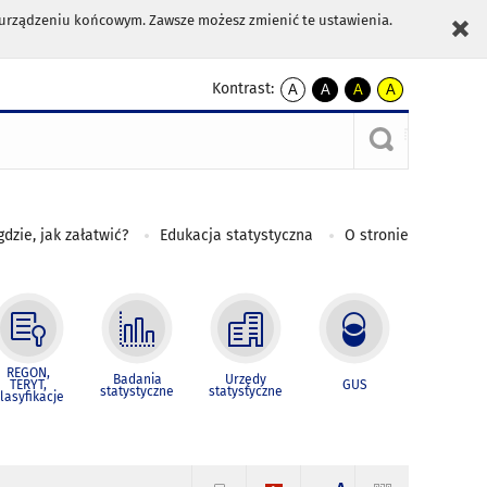
m urządzeniu końcowym. Zawsze możesz zmienić te ustawienia.
Kontrast:
A
A
A
A
kontrast
kontrast
kontrast
kontrast
domyślny
biały
żółty
czarny
tekst
tekst
tekst
na
na
na
czarnym
czarnym
żółtym
gdzie, jak załatwić?
Edukacja statystyczna
O stronie
REGON,
Badania
Urzędy
TERYT,
GUS
statystyczne
statystyczne
lasyfikacje