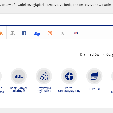
any ustawień Twojej przeglądarki oznacza, że będą one umieszczane w Twoi
Dla mediów
Co, 
ne
Bank Danych
Statystyka
Portal
um
STRATEG
Lokalnych
regionalna
Geostatystyczny
wca
K