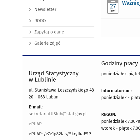
Ważniej
27
Newsletter
kwi
RODO
Zapytaj o dane
Galerie zdjęć
Godziny pracy
Urząd Statystyczny
poniedziałek-piątek
w Lublinie
ul. Stanisława Leszczyńskiego 48
Informatorium
:
20 - 068 Lublin
poniedziałek - piąt
E-mail
:
sekretariatUSlub@stat.gov.pl
REGON:
poniedziałek 7.00-1
ePUAP
wtorek - piątek 7.0
ePUAP: /e7e1p82las/SkrytkaESP