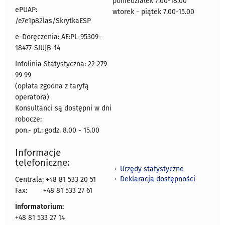
poniedziałek 7.00-18.00
ePUAP:
wtorek - piątek 7.00-15.00
/e7e1p82las/SkrytkaESP
e-Doręczenia: AE:PL-95309-
18477-SIUJB-14
Infolinia Statystyczna: 22 279
99 99
(opłata zgodna z taryfą
operatora)
Konsultanci są dostępni w dni
robocze:
pon.- pt.: godz. 8.00 - 15.00
Informacje
telefoniczne:
Urzędy statystyczne
Deklaracja dostępności
Centrala: +48 81 533 20 51
Fax:
+48 81 533 27 61
Informatorium:
+48 81 533 27 14