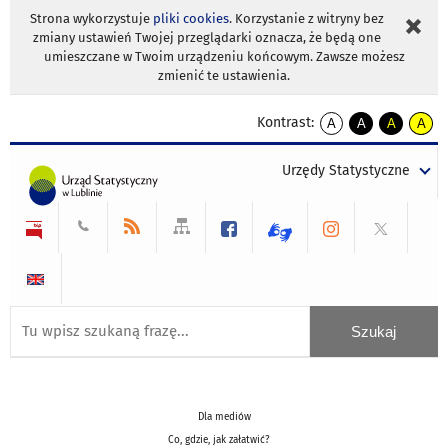
Strona wykorzystuje
pliki cookies
. Korzystanie z witryny bez
zmiany ustawień Twojej przeglądarki oznacza, że będą one
umieszczane w Twoim urządzeniu końcowym. Zawsze możesz
zmienić te ustawienia.
Kontrast:
A
A
A
A
kontrast
kontrast
kontrast
kontra
domyślny
biały
żółty
czarny
Urzędy Statystyczne
tekst
tekst
tekst
na
na
na
czarnym
czarnym
żółtym
Dla mediów
Co, gdzie, jak załatwić?