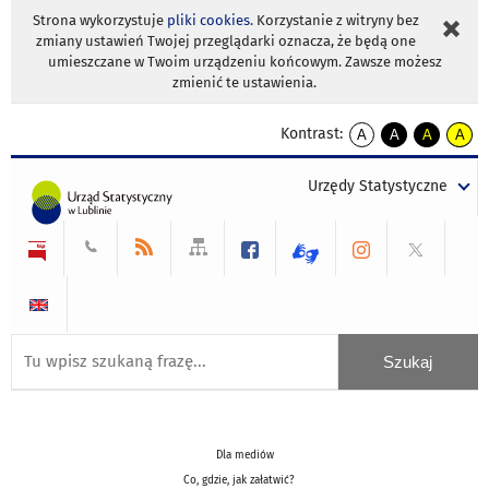
Strona wykorzystuje
pliki cookies
. Korzystanie z witryny bez
zmiany ustawień Twojej przeglądarki oznacza, że będą one
umieszczane w Twoim urządzeniu końcowym. Zawsze możesz
zmienić te ustawienia.
Kontrast:
A
A
A
A
kontrast
kontrast
kontrast
kontra
domyślny
biały
żółty
czarny
Urzędy Statystyczne
tekst
tekst
tekst
na
na
na
czarnym
czarnym
żółtym
Dla mediów
Co, gdzie, jak załatwić?