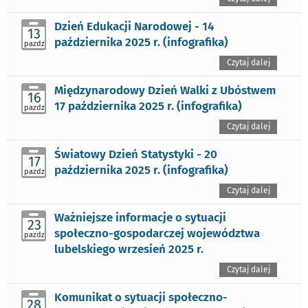
Dzień Edukacji Narodowej - 14
13
października 2025 r. (infografika)
pazdz
Czytaj dalej
Międzynarodowy Dzień Walki z Ubóstwem
16
17 października 2025 r. (infografika)
pazdz
Czytaj dalej
Światowy Dzień Statystyki - 20
17
października 2025 r. (infografika)
pazdz
Czytaj dalej
Ważniejsze informacje o sytuacji
23
społeczno-gospodarczej województwa
pazdz
lubelskiego wrzesień 2025 r.
Czytaj dalej
Komunikat o sytuacji społeczno-
28