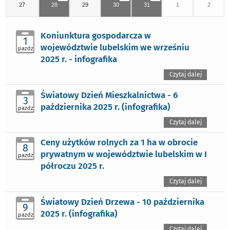
27
28
29
30
31
1
2
Koniunktura gospodarcza w
1
województwie lubelskim we wrześniu
pazdz
2025 r. - infografika
Czytaj dalej
Światowy Dzień Mieszkalnictwa - 6
3
października 2025 r. (infografika)
pazdz
Czytaj dalej
Ceny użytków rolnych za 1 ha w obrocie
8
prywatnym w województwie lubelskim w I
pazdz
półroczu 2025 r.
Czytaj dalej
Światowy Dzień Drzewa - 10 października
9
2025 r. (infografika)
pazdz
Czytaj dalej