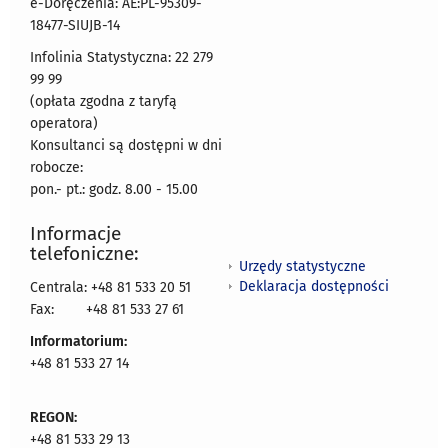
e-Doręczenia: AE:PL-95309-
18477-SIUJB-14
Infolinia Statystyczna: 22 279
99 99
(opłata zgodna z taryfą
operatora)
Konsultanci są dostępni w dni
robocze:
pon.- pt.: godz. 8.00 - 15.00
Informacje
telefoniczne:
Urzędy statystyczne
Deklaracja dostępności
Centrala: +48 81 533 20 51
Fax:
+48 81 533 27 61
Informatorium:
+48 81 533 27 14
REGON:
+48 81 533 29 13