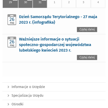
29
30
31
1
2
3
4
Dzień Samorządu Terytorialnego - 27 maja
26
2023 r. (infografika)
maj
Czytaj dalej
Ważniejsze informacje o sytuacji
26
społeczno-gospodarczej województwa
maj
lubelskiego kwiecień 2023 r.
Czytaj dalej
Informacje o Urzędzie
Specjalizacja Urzędu
Ośrodki