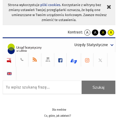
Strona wykorzystuje
pliki cookies
. Korzystanie z witryny bez
zmiany ustawień Twojej przeglądarki oznacza, że będą one
umieszczane w Twoim urządzeniu końcowym. Zawsze możesz
zmienić te ustawienia.
Kontrast:
A
A
A
A
kontrast
kontrast
kontrast
kontra
domyślny
biały
żółty
czarny
Urzędy Statystyczne
tekst
tekst
tekst
na
na
na
czarnym
czarnym
żółtym
Dla mediów
Co, gdzie, jak załatwić?