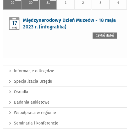
29
30
31
1
2
3
4
Międzynarodowy Dzień Muzeów - 18 maja
17
2023 r. (infografika)
maj
Czytaj dalej
Informacje o Urzędzie
Specjalizacja Urzędu
Ośrodki
Badania ankietowe
Współpraca w regionie
Seminaria i konferencje