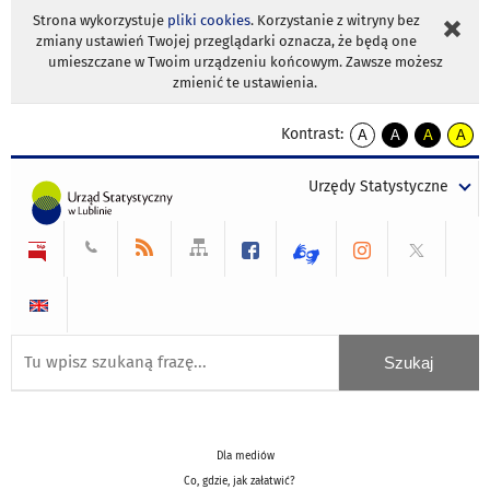
Strona wykorzystuje
pliki cookies
. Korzystanie z witryny bez
zmiany ustawień Twojej przeglądarki oznacza, że będą one
umieszczane w Twoim urządzeniu końcowym. Zawsze możesz
zmienić te ustawienia.
Kontrast:
A
A
A
A
kontrast
kontrast
kontrast
kontra
domyślny
biały
żółty
czarny
Urzędy Statystyczne
tekst
tekst
tekst
na
na
na
czarnym
czarnym
żółtym
Dla mediów
Co, gdzie, jak załatwić?