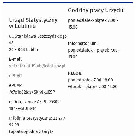
Godziny pracy Urzędu:
Urząd Statystyczny
poniedziałek-piątek 7.00 -
w Lublinie
15.00
ul. Stanisława Leszczyńskiego
48
Informatorium
:
20 - 068 Lublin
poniedziałek - piątek 7.00-
15.00
E-mail
:
sekretariatUSlub@stat.gov.pl
REGON:
ePUAP
poniedziałek 7.00-18.00
ePUAP:
wtorek - piątek 7.00-15.00
/e7e1p82las/SkrytkaESP
e-Doręczenia: AE:PL-95309-
18477-SIUJB-14
Infolinia Statystyczna: 22 279
99 99
(opłata zgodna z taryfą