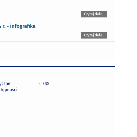
Czytaj dalej
. - infografika
Czytaj dalej
tyczne
ESS
stępności