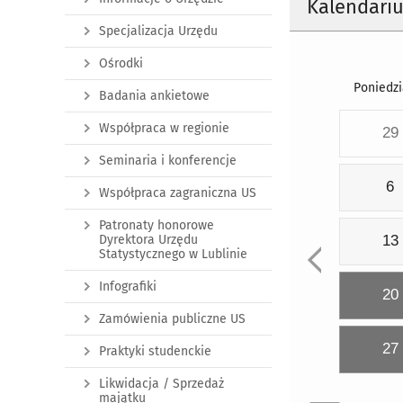
Kalendari
Specjalizacja Urzędu
Ośrodki
Poniedzi
Badania ankietowe
Współpraca w regionie
29
Seminaria i konferencje
6
Współpraca zagraniczna US
Patronaty honorowe
Dyrektora Urzędu
13
Statystycznego w Lublinie
Infografiki
20
Zamówienia publiczne US
27
Praktyki studenckie
Likwidacja / Sprzedaż
majątku