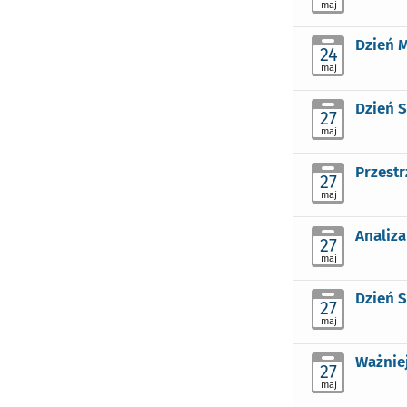
maj
Dzień M
24
maj
Dzień S
27
maj
Przest
27
maj
Analiza
27
maj
Dzień 
27
maj
Ważniej
27
maj