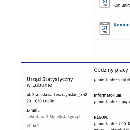
31
maj
Koniunkt
Koniunk
31
maj
Godziny pracy
Urząd Statystyczny
poniedziałek-piątek
w Lublinie
ul. Stanisława Leszczyńskiego 48
Informatorium
:
20 - 068 Lublin
poniedziałek - piąt
E-mail
:
sekretariatUSlub@stat.gov.pl
REGON:
poniedziałek 7.00-1
ePUAP