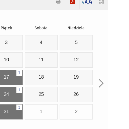
A
A
A
Piątek
Sobota
Niedziela
3
4
5
10
11
12
1
17
18
19
1
24
25
26
3
31
1
2