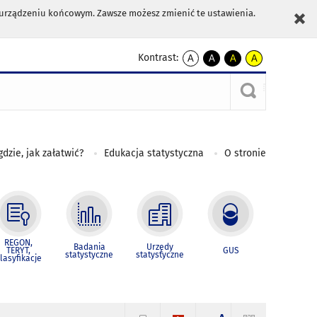
m urządzeniu końcowym. Zawsze możesz zmienić te ustawienia.
Kontrast:
A
A
A
A
kontrast
kontrast
kontrast
kontrast
domyślny
biały
żółty
czarny
tekst
tekst
tekst
na
na
na
czarnym
czarnym
żółtym
gdzie, jak załatwić?
Edukacja statystyczna
O stronie
REGON,
Badania
Urzędy
TERYT,
GUS
statystyczne
statystyczne
lasyfikacje