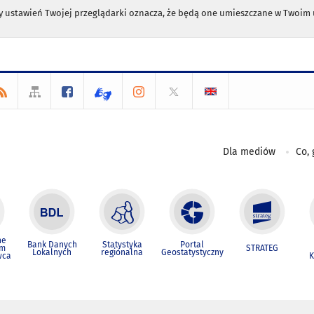
any ustawień Twojej przeglądarki oznacza, że będą one umieszczane w Twoi
Dla mediów
Co, 
ne
Bank Danych
Statystyka
Portal
um
STRATEG
Lokalnych
regionalna
Geostatystyczny
wca
K