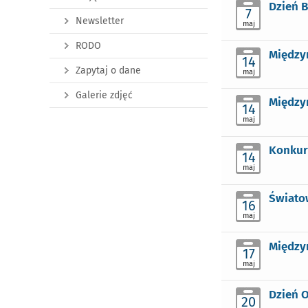
Dzień B
7
Newsletter
maj
RODO
Międzyn
14
Zapytaj o dane
maj
Galerie zdjęć
Międzyn
14
maj
Konkurs
14
maj
Światow
16
maj
Międzyn
17
maj
Dzień O
20