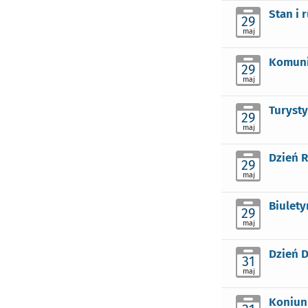
Stan i 
29
maj
Komuni
29
maj
Turysty
29
maj
Dzień R
29
maj
Biulety
29
maj
Dzień D
31
maj
Koniun