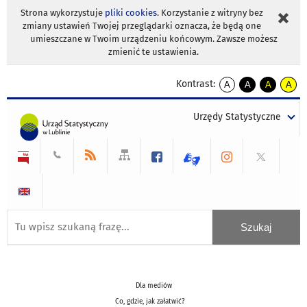
Strona wykorzystuje
pliki cookies
. Korzystanie z witryny bez
zmiany ustawień Twojej przeglądarki oznacza, że będą one
umieszczane w Twoim urządzeniu końcowym. Zawsze możesz
zmienić te ustawienia.
Kontrast:
A
A
A
A
kontrast
kontrast
kontrast
kontra
domyślny
biały
żółty
czarny
Urzędy Statystyczne
tekst
tekst
tekst
na
na
na
czarnym
czarnym
żółtym
Dla mediów
Co, gdzie, jak załatwić?