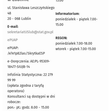
15.00
ul. Stanisława Leszczyńskiego
48
Informatorium
:
20 - 068 Lublin
poniedziałek - piątek 7.00-
15.00
E-mail
:
sekretariatUSlub@stat.gov.pl
REGON:
ePUAP
poniedziałek 7.00-18.00
ePUAP:
wtorek - piątek 7.00-15.00
/e7e1p82las/SkrytkaESP
e-Doręczenia: AE:PL-95309-
18477-SIUJB-14
Infolinia Statystyczna: 22 279
99 99
(opłata zgodna z taryfą
operatora)
Konsultanci są dostępni w dni
robocze:
pon.- pt.: godz. 8.00 - 15.00