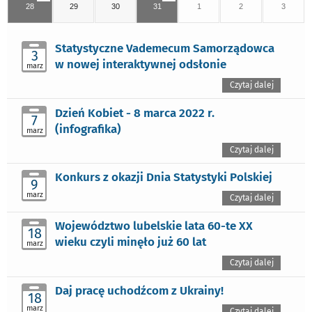
28
29
30
31
1
2
3
Statystyczne Vademecum Samorządowca
3
w nowej interaktywnej odsłonie
marz
Czytaj dalej
Dzień Kobiet - 8 marca 2022 r.
7
(infografika)
marz
Czytaj dalej
Konkurs z okazji Dnia Statystyki Polskiej
9
marz
Czytaj dalej
Województwo lubelskie lata 60-te XX
18
wieku czyli minęło już 60 lat
marz
Czytaj dalej
Daj pracę uchodźcom z Ukrainy!
18
marz
Czytaj dalej