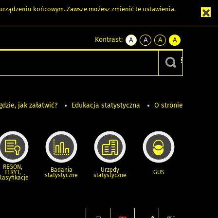
m urządzeniu końcowym. Zawsze możesz zmienić te ustawienia.
Kontrast:
A
A
A
A
kontrast
kontrast
kontrast
kontrast
domyślny
biały
żółty
czarny
tekst
tekst
tekst
na
na
na
czarnym
czarnym
żółtym
gdzie, jak załatwić?
Edukacja statystyczna
O stronie
REGON,
Badania
Urzędy
TERYT,
GUS
statystyczne
statystyczne
lasyfikacje