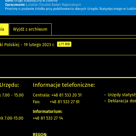
nia
Wyjdź z archiwum
i Polskiej - 19 lutego 2023 r.
2.71 MB
 Urzędu:
Informacje telefoniczne:
Urzędy statys
 7.00 - 15.00
Centrala: +48 81 533 20 51
Deklaracja do
Fax:
+48 81 533 27 61
Informatorium:
ek 7.00-15.00
+48 81 533 27 14
REGON: