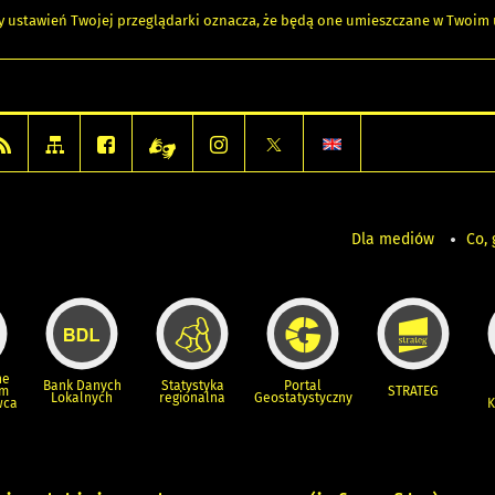
any ustawień Twojej przeglądarki oznacza, że będą one umieszczane w Twoi
Dla mediów
Co, 
ne
Bank Danych
Statystyka
Portal
um
STRATEG
Lokalnych
regionalna
Geostatystyczny
wca
K