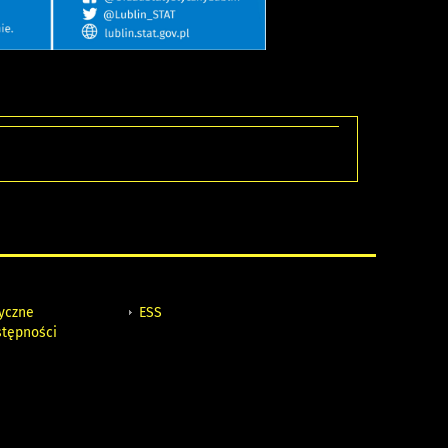
tyczne
ESS
stępności