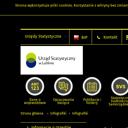
Strona wykorzystuje
pliki cookies
. Korzystanie z witryny bez zmi
Urzędy Statystyczne
Kontakt
BIP
Statystycz
Dane o
Opracowania
Publikacje i
Vademec
województwie
bieżące
foldery
Samorządo
Strona główna
Infografiki
Infografiki
Informacje o Urzędzie