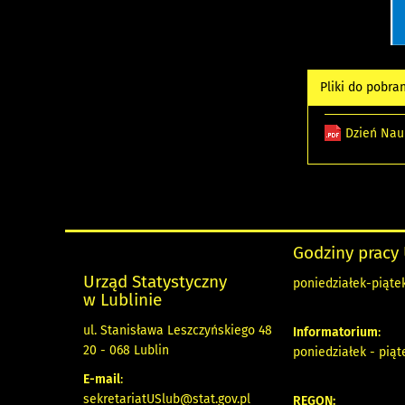
Pliki do pobra
Dzień Nauk
Godziny pracy
Urząd Statystyczny
poniedziałek-piątek
w Lublinie
ul. Stanisława Leszczyńskiego 48
Informatorium
:
20 - 068 Lublin
poniedziałek - piąt
E-mail
:
sekretariatUSlub@stat.gov.pl
REGON: