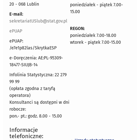
20 - 068 Lublin
poniedziałek - piątek 7.00-
15.00
E-mail
:
sekretariatUSlub@stat.gov.pl
REGON:
ePUAP
poniedziałek 7.00-18.00
ePUAP:
wtorek - piątek 7.00-15.00
/e7e1p82las/SkrytkaESP
e-Doręczenia: AE:PL-95309-
18477-SIUJB-14
Infolinia Statystyczna: 22 279
99 99
(opłata zgodna z taryfą
operatora)
Konsultanci są dostępni w dni
robocze:
pon.- pt.: godz. 8.00 - 15.00
Informacje
telefoniczne: