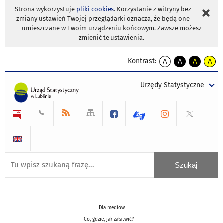
Strona wykorzystuje
pliki cookies
. Korzystanie z witryny bez
zmiany ustawień Twojej przeglądarki oznacza, że będą one
umieszczane w Twoim urządzeniu końcowym. Zawsze możesz
zmienić te ustawienia.
Kontrast:
A
A
A
A
kontrast
kontrast
kontrast
kontra
domyślny
biały
żółty
czarny
Urzędy Statystyczne
tekst
tekst
tekst
na
na
na
czarnym
czarnym
żółtym
Dla mediów
Co, gdzie, jak załatwić?