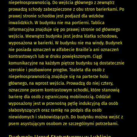
niepełnosprawnością. Do wejścia głównego z zewnątrz
prowadzą schody zabezpieczone z obu stron barierkami. Po
prawej stronie schodów jest podjazd dla wózków
inwalidzkich. W budynku nie ma portierni. Tablica
informacyjna znajduje się po prawej stronie od głównego
wejścia. Wewnątrz budynku jest jedna klatka schodowa,
wyposażona w barierki. W budynku nie ma windy. Budynek
nie posiada oznaczeń w alfabecie Braille’a ani oznaczeń
kontrastowych lub w druku powiększonym. Ciągi
komunikacyjne na każdym piętrze budynku są dostatecznie
szerokie i pozbawione progów. Toaleta dla osób z
niepełnosprawnością znajduje się na parterze holu
głównego, na wprost wejścia. Prowadzą do niej cztery,
oznaczone pasem kontrastowym schodki, które stanowią
barierę dla osób z ograniczoną mobilnością. Oddział
wyposażony jest w przenośną pętlę indukcyjną dla osób
słabosłyszących oraz ramkę na podpis dla osób
niewidomych i słabowidzących. Do budynku można wejść z
psem asystującym osobom ze szczególnymi potrzebami.