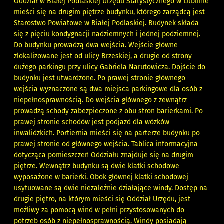
Oddział w Białej Podlaskiej Urzędu Statystycznego w Lublinie
mieści się na drugim piętrze budynku, którego zarządcą jest
Starostwo Powiatowe w Białej Podlaskiej. Budynek składa
się z pięciu kondygnacji nadziemnych i jednej podziemnej.
Do budynku prowadzą dwa wejścia. Wejście główne
zlokalizowane jest od ulicy Brzeskiej, a drugie od strony
dużego parkingu przy ulicy Gabriela Narutowicza. Dojście do
budynku jest utwardzone. Po prawej stronie głównego
wejścia wyznaczone są dwa miejsca parkingowe dla osób z
niepełnosprawnością. Do wejścia głównego z zewnątrz
prowadzą schody zabezpieczone z obu stron barierkami. Po
prawej stronie schodów jest podjazd dla wózków
inwalidzkich. Portiernia mieści się na parterze budynku po
prawej stronie od głównego wejścia. Tablica informacyjna
dotycząca pomieszczeń Oddziału znajduje się na drugim
piętrze. Wewnątrz budynku są dwie klatki schodowe
wyposażone w barierki. Obok głównej klatki schodowej
usytuowane są dwie niezależnie działające windy. Dostęp na
drugie piętro, na którym mieści się Oddział Urzędu, jest
możliwy za pomocą wind w pełni przystosowanych do
potrzeb osób z niepełnosprawnością. Windy posiadają