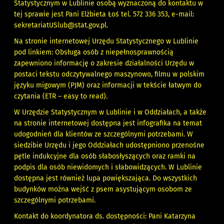
Statystycznym w Lublinie osobą wyznaczoną do kontaktu w
tej sprawie jest Pani Elżbieta Łoś tel.
572 336 353
, e-mail:
sekretariatUSlub@stat.gov.pl.
Na stronie internetowej Urzędu Statystycznego w Lublinie
pod linkiem:
Obsługa osób z niepełnosprawnością
zapewniono informację o zakresie działalności Urzędu w
postaci tekstu odczytywalnego maszynowo, filmu w polskim
języku migowym (PJM) oraz informacji w tekście łatwym do
czytania (ETR – easy to read).
W Urzędzie Statystycznym w Lublinie i w Oddziałach, a także
na stronie internetowej dostępna jest infografika na temat
udogodnień dla klientów ze szczególnymi potrzebami. W
siedzibie Urzędu i jego Oddziałach udostępniono przenośne
pętle indukcyjne dla osób słabosłyszących oraz ramki na
podpis dla osób niewidomych i słabowidzących. W Lublinie
dostępna jest również lupa powiększająca. Do wszystkich
budynków można wejść z psem asystującym osobom ze
szczególnymi potrzebami.
Kontakt do koordynatora ds. dostępności: Pani Katarzyna