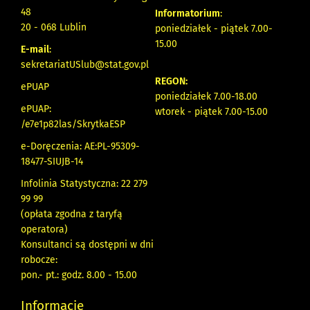
48
Informatorium
:
20 - 068 Lublin
poniedziałek - piątek 7.00-
15.00
E-mail
:
sekretariatUSlub@stat.gov.pl
REGON:
ePUAP
poniedziałek 7.00-18.00
ePUAP:
wtorek - piątek 7.00-15.00
/e7e1p82las/SkrytkaESP
e-Doręczenia: AE:PL-95309-
18477-SIUJB-14
Infolinia Statystyczna: 22 279
99 99
(opłata zgodna z taryfą
operatora)
Konsultanci są dostępni w dni
robocze:
pon.- pt.: godz. 8.00 - 15.00
Informacje