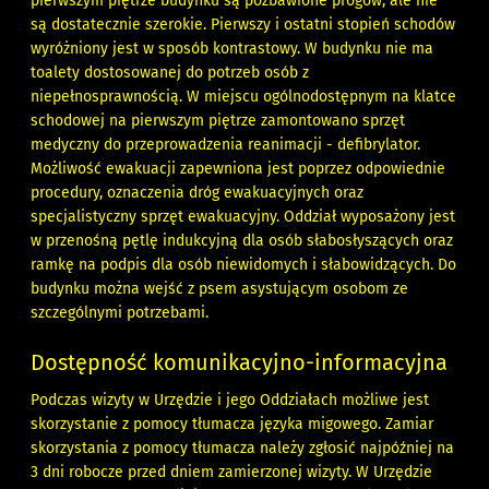
pierwszym piętrze budynku są pozbawione progów, ale nie
są dostatecznie szerokie. Pierwszy i ostatni stopień schodów
wyróżniony jest w sposób kontrastowy. W budynku nie ma
toalety dostosowanej do potrzeb osób z
niepełnosprawnością. W miejscu ogólnodostępnym na klatce
schodowej na pierwszym piętrze zamontowano sprzęt
medyczny do przeprowadzenia reanimacji - defibrylator.
Możliwość ewakuacji zapewniona jest poprzez odpowiednie
procedury, oznaczenia dróg ewakuacyjnych oraz
specjalistyczny sprzęt ewakuacyjny. Oddział wyposażony jest
w przenośną pętlę indukcyjną dla osób słabosłyszących oraz
ramkę na podpis dla osób niewidomych i słabowidzących. Do
budynku można wejść z psem asystującym osobom ze
szczególnymi potrzebami.
Dostępność komunikacyjno-informacyjna
Podczas wizyty w Urzędzie i jego Oddziałach możliwe jest
skorzystanie z pomocy tłumacza języka migowego. Zamiar
skorzystania z pomocy tłumacza należy zgłosić najpóźniej na
3 dni robocze przed dniem zamierzonej wizyty. W Urzędzie