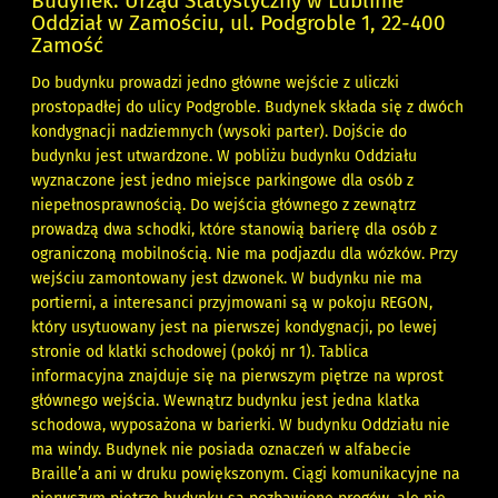
Budynek: Urząd Statystyczny w Lublinie
Oddział w Zamościu, ul. Podgroble 1, 22-400
Zamość
Do budynku prowadzi jedno główne wejście z uliczki
prostopadłej do ulicy Podgroble. Budynek składa się z dwóch
kondygnacji nadziemnych (wysoki parter). Dojście do
budynku jest utwardzone. W pobliżu budynku Oddziału
wyznaczone jest jedno miejsce parkingowe dla osób z
niepełnosprawnością. Do wejścia głównego z zewnątrz
prowadzą dwa schodki, które stanowią barierę dla osób z
ograniczoną mobilnością. Nie ma podjazdu dla wózków. Przy
wejściu zamontowany jest dzwonek. W budynku nie ma
portierni, a interesanci przyjmowani są w pokoju REGON,
który usytuowany jest na pierwszej kondygnacji, po lewej
stronie od klatki schodowej (pokój nr 1). Tablica
informacyjna znajduje się na pierwszym piętrze na wprost
głównego wejścia. Wewnątrz budynku jest jedna klatka
schodowa, wyposażona w barierki. W budynku Oddziału nie
ma windy. Budynek nie posiada oznaczeń w alfabecie
Braille’a ani w druku powiększonym. Ciągi komunikacyjne na