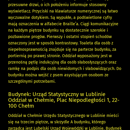
przesuwne drzwi, o ich położeniu informuje stosowny
wyświetlacz. Przyciski na klawiaturze numerycznej są łatwo
wyczuwalne dotykiem. Są wypukłe, a podświetlone cyfry
mają oznaczenia w alfabecie Braille’a. Ciągi komunikacyjne
na każdym piętrze budynku są dostatecznie szerokie i
pozbawione progów. Pierwszy i ostatni stopień schodów
oznaczony jest w sposób kontrastowy. Toaleta dla osób z
niepełnosprawnością znajduje się na parterze budynku, za
portiernią po prawej stronie. Oddział wyposażony jest w
przenośną pętlę indukcyjną dla osób słabosłyszących oraz
ramkę na podpis dla osób niewidomych i słabowidzących. Do
budynku można wejść z psem asystującym osobom ze
szczególnymi potrzebami.
Budynek: Urząd Statystyczny w Lublinie
Oddział w Chełmie, Plac Niepodległości 1, 22-
100 Chełm
Oddział w Chełmie Urzędu Statystycznego w Lublinie mieści
się na trzecim piętrze, w skrzydle A budynku, którego
zarządcą jest Lubelski Urząd Wojewódzki w Lublinie. Budynek