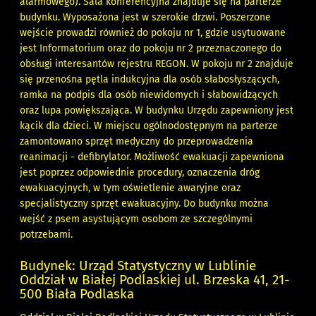
alarmowego). Sala konferencyjna znajduje się na parterze
budynku. Wyposażona jest w szerokie drzwi. Poszerzone
wejście prowadzi również do pokoju nr 1, gdzie usytuowane
jest Informatorium oraz do pokoju nr 2 przeznaczonego do
obsługi interesantów rejestru REGON. W pokoju nr 2 znajduje
się przenośna pętla indukcyjna dla osób słabosłyszących,
ramka na podpis dla osób niewidomych i słabowidzących
oraz lupa powiększająca. W budynku Urzędu zapewniony jest
kącik dla dzieci. W miejscu ogólnodostępnym na parterze
zamontowano sprzęt medyczny do przeprowadzenia
reanimacji - defibrylator. Możliwość ewakuacji zapewniona
jest poprzez odpowiednie procedury, oznaczenia dróg
ewakuacyjnych, w tym oświetlenie awaryjne oraz
specjalistyczny sprzęt ewakuacyjny. Do budynku można
wejść z psem asystującym osobom ze szczególnymi
potrzebami.
Budynek: Urząd Statystyczny w Lublinie
Oddział w Białej Podlaskiej ul. Brzeska 41, 21-
500 Biała Podlaska