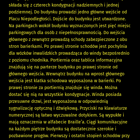
składa się z czterech kondygnacji nadziemnych i jednej
podziemnej. Do budynku prowadzi jedno główne wejście od
Placu Niepodległości. Dojście do budynku jest utwardzone.
Na parkingach wokół budynku wyznaczonych jest pięć miejsc
parkingowych dla osób z niepełnosprawnością. Do wejścia
głównego z zewnątrz prowadzą schody zabezpieczone z obu
stron barierkami. Po prawej stronie schodów jest pochylnia
dla wózków inwalidzkich prowadząca do windy bezpośrednio
z poziomu chodnika. Portiernia oraz tablica informacyjna
znajdują się na parterze budynku po prawej stronie od
głównego wejścia. Wewnątrz budynku na wprost głównego
wejścia jest klatka schodowa wyposażona w barierki. Po
prawej stronie za portiernią znajduje się winda. Można
dostać się nią na wszystkie kondygnacje. Winda posiada
przesuwne drzwi, jest wyposażona w odpowiednią
sygnalizację optyczną i dźwiękową. Przyciski na klawiaturze
numerycznej są łatwo wyczuwalne dotykiem. Są wypukłe i
mają oznaczenia w alfabecie Braille’a. Ciągi komunikacyjne
na każdym piętrze budynku są dostatecznie szerokie i
pozbawione progów. Pierwszy i ostatni stopień schodów przy