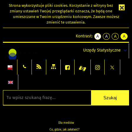
Strona wykorzystuje
pliki cookies
. Korzystanie z witryny bez
zmiany ustawień Twojej przeglądarki oznacza, że będą one
umieszczane w Twoim urządzeniu końcowym. Zawsze możesz
zmienić te ustawienia.
Kontrast:
A
A
A
A
kontrast
kontrast
kontrast
kontra
domyślny
biały
żółty
czarny
Urzędy Statystyczne
tekst
tekst
tekst
na
na
na
czarnym
czarnym
żółtym
Dla mediów
Co, gdzie, jak załatwić?