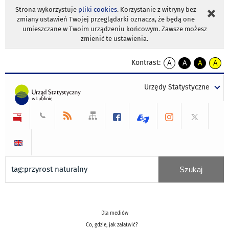
Strona wykorzystuje
pliki cookies
. Korzystanie z witryny bez
zmiany ustawień Twojej przeglądarki oznacza, że będą one
umieszczane w Twoim urządzeniu końcowym. Zawsze możesz
zmienić te ustawienia.
Kontrast:
A
A
A
A
kontrast
kontrast
kontrast
kontra
domyślny
biały
żółty
czarny
Urzędy Statystyczne
tekst
tekst
tekst
na
na
na
czarnym
czarnym
żółtym
Dla mediów
Co, gdzie, jak załatwić?