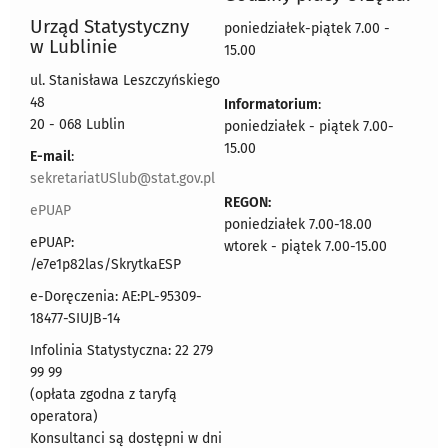
Urząd Statystyczny
poniedziałek-piątek 7.00 -
w Lublinie
15.00
ul. Stanisława Leszczyńskiego
48
Informatorium
:
20 - 068 Lublin
poniedziałek - piątek 7.00-
15.00
E-mail
:
sekretariatUSlub@stat.gov.pl
REGON:
ePUAP
poniedziałek 7.00-18.00
ePUAP:
wtorek - piątek 7.00-15.00
/e7e1p82las/SkrytkaESP
e-Doręczenia: AE:PL-95309-
18477-SIUJB-14
Infolinia Statystyczna: 22 279
99 99
(opłata zgodna z taryfą
operatora)
Konsultanci są dostępni w dni