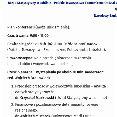
Urząd Statystyczny w Lublinie
Polskie Towarzystwo Ekonomiczne Oddział w
Narodowy Bank 
Plan konferencji (
może ulec zmianie
):
Czas trwania: 9:00 - 13:00
Powitanie gości:
dr hab. inż. Artur Paździor, prof. nadzw.
(Polskie Towarzystwo Ekonomiczne, Politechnika Lubelska).
Słowo wstępne:
Rola przedsiębiorczości w rozwoju
miasta Lublin i województwa lubelskiego.
Część plenarna – wystąpienia po około 30 min. moderator:
red. Wojciech Brakowiecki
Przedsiębiorczość w województwie lubelskim – analiza
danych statystycznych:
dr Krzysztof Markowski
(Urząd Statystyczny w Lublinie)
Finansowe i pozafinansowe determinanty rozwoju
regionalnego:
dr Wojciech Misterek
(Uniwersytet Marii Curie-