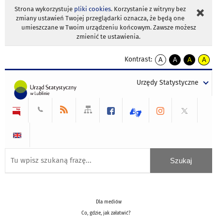
Strona wykorzystuje
pliki cookies
. Korzystanie z witryny bez
zmiany ustawień Twojej przeglądarki oznacza, że będą one
umieszczane w Twoim urządzeniu końcowym. Zawsze możesz
zmienić te ustawienia.
Kontrast:
A
A
A
A
kontrast
kontrast
kontrast
kontra
domyślny
biały
żółty
czarny
Urzędy Statystyczne
tekst
tekst
tekst
na
na
na
czarnym
czarnym
żółtym
Dla mediów
Co, gdzie, jak załatwić?