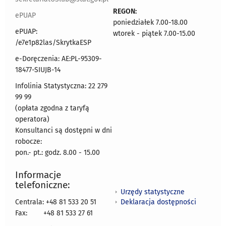
REGON:
ePUAP
poniedziałek 7.00-18.00
ePUAP:
wtorek - piątek 7.00-15.00
/e7e1p82las/SkrytkaESP
e-Doręczenia: AE:PL-95309-
18477-SIUJB-14
Infolinia Statystyczna: 22 279
99 99
(opłata zgodna z taryfą
operatora)
Konsultanci są dostępni w dni
robocze:
pon.- pt.: godz. 8.00 - 15.00
Informacje
telefoniczne:
Urzędy statystyczne
Deklaracja dostępności
Centrala: +48 81 533 20 51
Fax:
+48 81 533 27 61