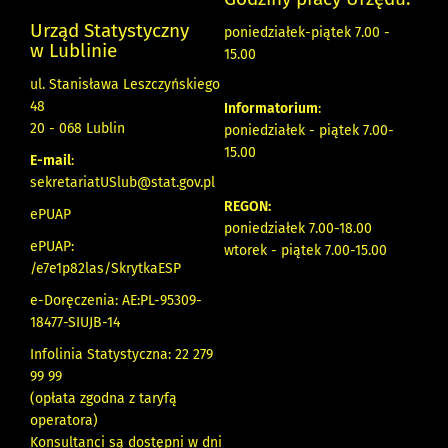
Urząd Statystyczny
poniedziałek-piątek 7.00 -
w Lublinie
15.00
ul. Stanisława Leszczyńskiego
48
Informatorium
:
20 - 068 Lublin
poniedziałek - piątek 7.00-
15.00
E-mail
:
sekretariatUSlub@stat.gov.pl
REGON:
ePUAP
poniedziałek 7.00-18.00
ePUAP:
wtorek - piątek 7.00-15.00
/e7e1p82las/SkrytkaESP
e-Doręczenia: AE:PL-95309-
18477-SIUJB-14
Infolinia Statystyczna: 22 279
99 99
(opłata zgodna z taryfą
operatora)
Konsultanci są dostępni w dni