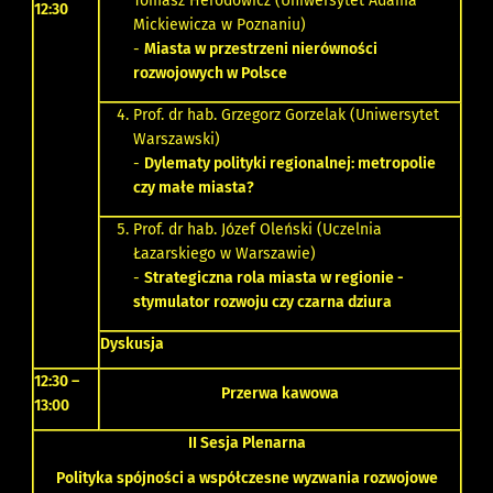
Tomasz Herodowicz (Uniwersytet Adama
12:30
Mickiewicza w Poznaniu)
-
Miasta w przestrzeni nierówności
rozwojowych w Polsce
Prof. dr hab. Grzegorz Gorzelak (Uniwersytet
Warszawski)
-
Dylematy polityki regionalnej: metropolie
czy małe miasta?
Prof. dr hab. Józef Oleński (Uczelnia
Łazarskiego w Warszawie)
-
Strategiczna rola miasta w regionie -
stymulator rozwoju czy czarna dziura
Dyskusja
12:30 –
Przerwa kawowa
13:00
II Sesja Plenarna
Polityka spójności
a w
spółczesne wyzwania rozwojowe