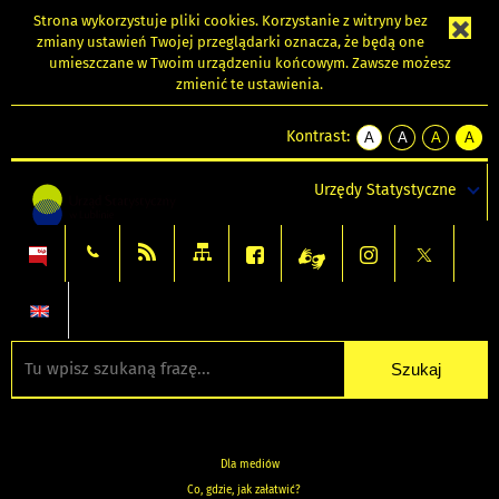
Strona wykorzystuje
pliki cookies
. Korzystanie z witryny bez
zmiany ustawień Twojej przeglądarki oznacza, że będą one
umieszczane w Twoim urządzeniu końcowym. Zawsze możesz
zmienić te ustawienia.
Kontrast:
A
A
A
A
kontrast
kontrast
kontrast
kontra
domyślny
biały
żółty
czarny
Urzędy Statystyczne
tekst
tekst
tekst
na
na
na
czarnym
czarnym
żółtym
Dla mediów
Co, gdzie, jak załatwić?