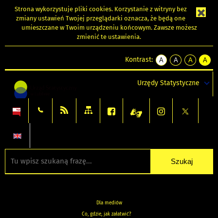
Strona wykorzystuje
pliki cookies
. Korzystanie z witryny bez
zmiany ustawień Twojej przeglądarki oznacza, że będą one
umieszczane w Twoim urządzeniu końcowym. Zawsze możesz
zmienić te ustawienia.
Kontrast:
A
A
A
A
kontrast
kontrast
kontrast
kontra
domyślny
biały
żółty
czarny
Urzędy Statystyczne
tekst
tekst
tekst
na
na
na
czarnym
czarnym
żółtym
Dla mediów
Co, gdzie, jak załatwić?