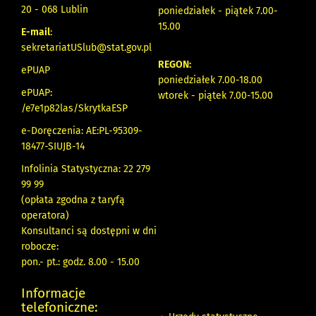
20 - 068 Lublin
poniedziałek - piątek 7.00-
15.00
E-mail
:
sekretariatUSlub@stat.gov.pl
REGON:
ePUAP
poniedziałek 7.00-18.00
ePUAP:
wtorek - piątek 7.00-15.00
/e7e1p82las/SkrytkaESP
e-Doręczenia: AE:PL-95309-
18477-SIUJB-14
Infolinia Statystyczna: 22 279
99 99
(opłata zgodna z taryfą
operatora)
Konsultanci są dostępni w dni
robocze:
pon.- pt.: godz. 8.00 - 15.00
Informacje
telefoniczne: