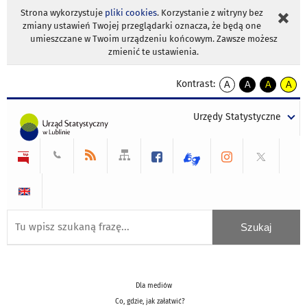
Strona wykorzystuje
pliki cookies
. Korzystanie z witryny bez
zmiany ustawień Twojej przeglądarki oznacza, że będą one
umieszczane w Twoim urządzeniu końcowym. Zawsze możesz
zmienić te ustawienia.
Kontrast:
A
A
A
A
kontrast
kontrast
kontrast
kontra
domyślny
biały
żółty
czarny
Urzędy Statystyczne
tekst
tekst
tekst
na
na
na
czarnym
czarnym
żółtym
Dla mediów
Co, gdzie, jak załatwić?