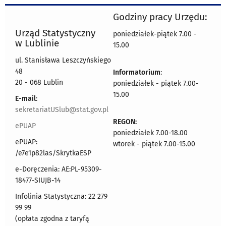
Godziny pracy Urzędu:
Urząd Statystyczny
poniedziałek-piątek 7.00 -
w Lublinie
15.00
ul. Stanisława Leszczyńskiego
48
Informatorium
:
20 - 068 Lublin
poniedziałek - piątek 7.00-
15.00
E-mail
:
sekretariatUSlub@stat.gov.pl
REGON:
ePUAP
poniedziałek 7.00-18.00
ePUAP:
wtorek - piątek 7.00-15.00
/e7e1p82las/SkrytkaESP
e-Doręczenia: AE:PL-95309-
18477-SIUJB-14
Infolinia Statystyczna: 22 279
99 99
(opłata zgodna z taryfą